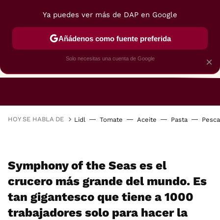
Ya puedes ver más de DAP en Google
Añádenos como fuente preferida
Solo necesitas una cuenta de Google
×
RESTAURANTES
GASTROGUÍA
48 HORAS
HOY SE HABLA DE
Lidl
Tomate
Aceite
Pasta
Pesc
Symphony of the Seas es el
crucero más grande del mundo. Es
tan gigantesco que tiene a 1000
trabajadores solo para hacer la