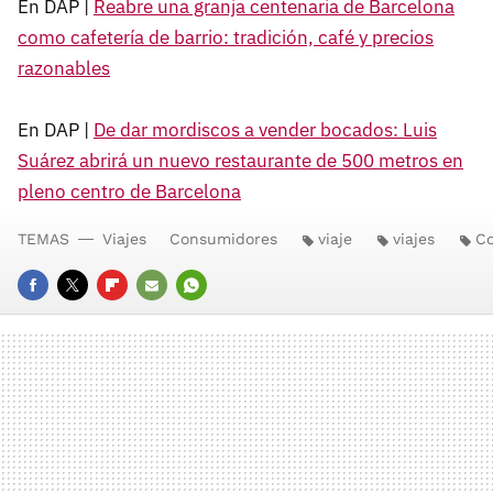
En DAP |
Reabre una granja centenaria de Barcelona
como cafetería de barrio: tradición, café y precios
razonables
En DAP |
De dar mordiscos a vender bocados: Luis
Suárez abrirá un nuevo restaurante de 500 metros en
pleno centro de Barcelona
TEMAS
Viajes
Consumidores
viaje
viajes
C
FACEBOOK
TWITTER
FLIPBOARD
E-
WHATSAPP
MAIL