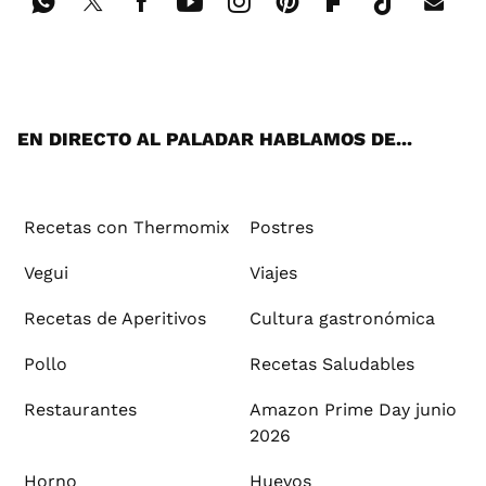
Wh
Twi
Fac
You
Inst
Pint
Flip
Tikt
E-
ats
tter
ebo
tub
agr
ere
boa
ok
mai
App
ok
e
am
st
rd
l
EN DIRECTO AL PALADAR HABLAMOS DE...
Recetas con Thermomix
Postres
Vegui
Viajes
Recetas de Aperitivos
Cultura gastronómica
Pollo
Recetas Saludables
Restaurantes
Amazon Prime Day junio
2026
Horno
Huevos