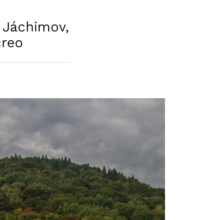
 Jáchimov,
creo