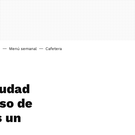
o
Menú semanal
Cafetera
ciudad
uso de
s un