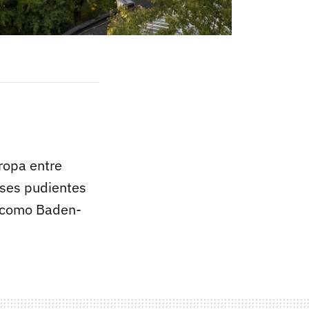
uropa entre
lases pudientes
s como Baden-