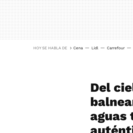
HOY SE HABLA DE
Cena
Lidl
Carrefour
Del cie
balnear
aguas 
autént