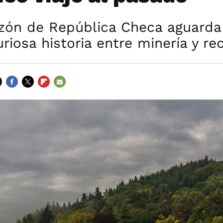
azón de República Checa aguarda
riosa historia entre minería y re
FACEBOOK
TWITTER
FLIPBOARD
E-
MAIL