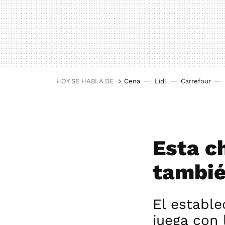
HOY SE HABLA DE
Cena
Lidl
Carrefour
Esta c
tambié
El estable
juega con 