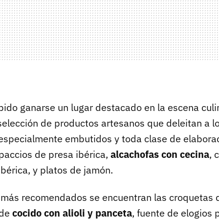
bido ganarse un lugar destacado en la escena culin
selección de productos artesanos que deleitan a l
especialmente embutidos y toda clase de elabora
paccios de presa ibérica,
alcachofas con cecina
, 
ibérica, y platos de jamón.
s más recomendados se encuentran las croquetas d
 de
cocido con alioli y panceta
, fuente de elogios 