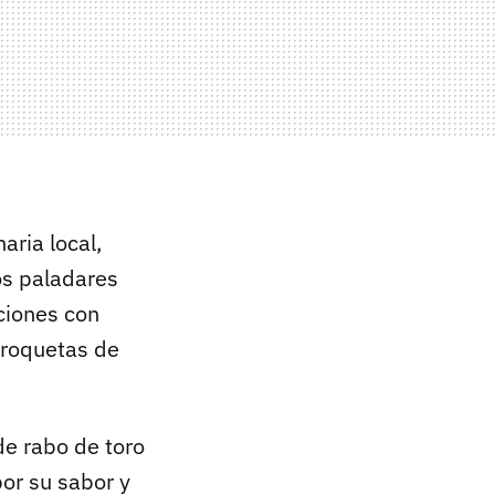
aria local,
os paladares
ciones con
croquetas de
e rabo de toro
por su sabor y