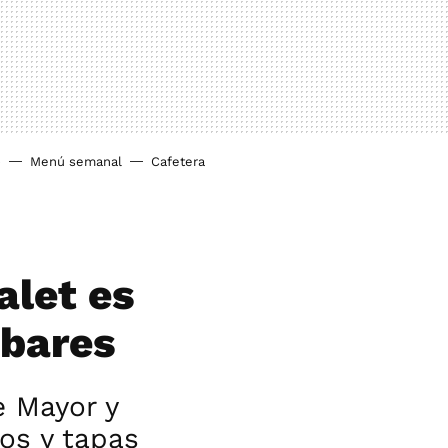
o
Menú semanal
Cafetera
alet es
 bares
e Mayor y
os y tapas