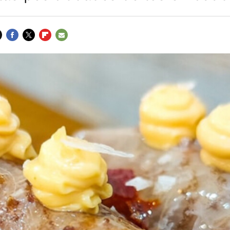
FACEBOOK
TWITTER
FLIPBOARD
E-
MAIL