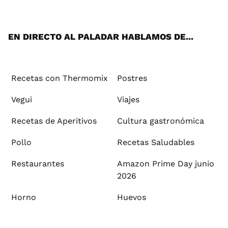
ats
tter
ebo
tub
agr
ere
boa
ok
mai
App
ok
e
am
st
rd
l
EN DIRECTO AL PALADAR HABLAMOS DE...
Recetas con Thermomix
Postres
Vegui
Viajes
Recetas de Aperitivos
Cultura gastronómica
Pollo
Recetas Saludables
Restaurantes
Amazon Prime Day junio
2026
Horno
Huevos