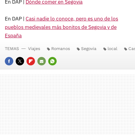
En DAP |
Dónde comer en Segovia
En DAP |
Casi nadie lo conoce, pero es uno de los
pueblos medievales más bonitos de Segovia y de
España
TEMAS
Viajes
Romanos
Segovia
local
Cas
FACEBOOK
TWITTER
FLIPBOARD
E-
WHATSAPP
MAIL