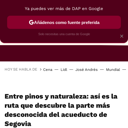
Ya puedes ver más de DAP en Google
Añádenos como fuente preferida
Solo necesitas una cuenta de Google
×
RESTAURANTES
GASTROGUÍA
48 HORAS
HOY SE HABLA DE
Cena
Lidl
José Andrés
Mundial
Entre pinos y naturaleza: así es la
ruta que descubre la parte más
desconocida del acueducto de
Segovia