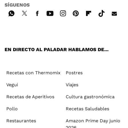
SÍGUENOS
Wh
Twi
Fac
You
Inst
Pint
Flip
Tikt
E-
ats
tter
ebo
tub
agr
ere
boa
ok
mai
App
ok
e
am
st
rd
l
EN DIRECTO AL PALADAR HABLAMOS DE...
Recetas con Thermomix
Postres
Vegui
Viajes
Recetas de Aperitivos
Cultura gastronómica
Pollo
Recetas Saludables
Restaurantes
Amazon Prime Day junio
2026