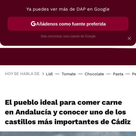
Ya puedes ver más de DAP en Google
Añádenos como fuente preferida
Solo necesitas una cuenta de Google
×
RESTAURANTES
GASTROGUÍA
48 HORAS
HOY SE HABLA DE
Lidl
Tomate
Chocolate
Pasta
P
El pueblo ideal para comer carne
en Andalucía y conocer uno de los
castillos más importantes de Cádiz