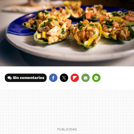
Sin comentarios
FACEBOOK
TWITTER
FLIPBOARD
E-
WHATSAPP
MAIL