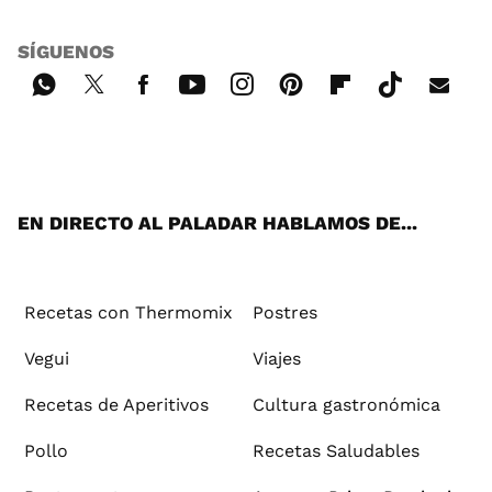
SÍGUENOS
Wh
Twi
Fac
You
Inst
Pint
Flip
Tikt
E-
ats
tter
ebo
tub
agr
ere
boa
ok
mai
App
ok
e
am
st
rd
l
EN DIRECTO AL PALADAR HABLAMOS DE...
Recetas con Thermomix
Postres
Vegui
Viajes
Recetas de Aperitivos
Cultura gastronómica
Pollo
Recetas Saludables