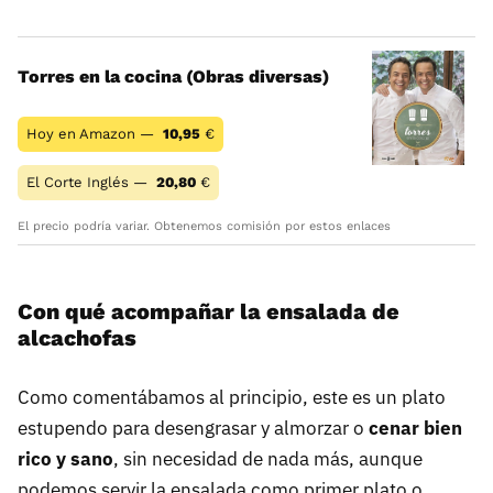
Torres en la cocina (Obras diversas)
Hoy en Amazon —
10,95
€
El Corte Inglés —
20,80
€
El precio podría variar. Obtenemos comisión por estos enlaces
Con qué acompañar la ensalada de
alcachofas
Como comentábamos al principio, este es un plato
estupendo para desengrasar y almorzar o
cenar bien
rico y sano
, sin necesidad de nada más, aunque
podemos servir la ensalada como primer plato o