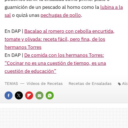
guarnición de un pescado al horno como la
lubina a la
sal
o quizá unas
pechugas de pollo
.
En DAP |
Bacalao al romero con cebolla encurtida,
tomate y olivada: receta fácil, pero fina, de los
hermanos Torres
En DAP |
De comida con los hermanos Torres:
“Cocinar no es una cuestión de tiempo, es una
cuestión de educación”
TEMAS
Vídeos de Recetas
Recetas de Ensaladas
Al
FACEBOOK
TWITTER
FLIPBOARD
E-
WHATSAPP
MAIL