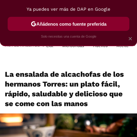
Ya puedes ver más de DAP en Google
MENÚ
NUEVO
Añádenos como fuente preferida
POSTRES
VIAJES
SELECCIÓN
VEGUI
Solo necesitas una cuenta de Google
×
HOY SE HABLA DE
Lidl
Microondas
Huevos
Aceite
La ensalada de alcachofas de los
hermanos Torres: un plato fácil,
rápido, saludable y delicioso que
se come con las manos