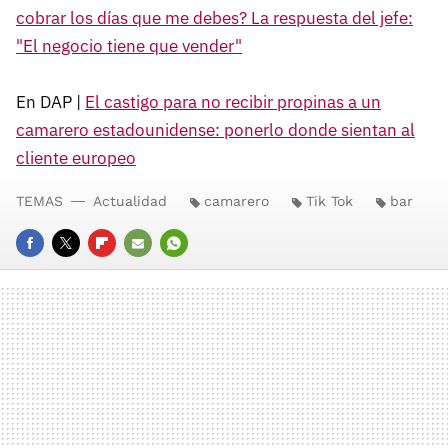
cobrar los días que me debes? La respuesta del jefe:
"El negocio tiene que vender"
En DAP |
El castigo para no recibir propinas a un
camarero estadounidense: ponerlo donde sientan al
cliente europeo
TEMAS
Actualidad
camarero
Tik Tok
bar
FACEBOOK
TWITTER
FLIPBOARD
E-
WHATSAPP
MAIL