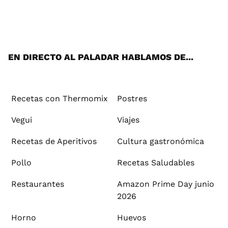
Wh
Twi
Fac
You
Inst
Pint
Flip
Tikt
E-
ats
tter
ebo
tub
agr
ere
boa
ok
mai
App
ok
e
am
st
rd
l
EN DIRECTO AL PALADAR HABLAMOS DE...
Recetas con Thermomix
Postres
Vegui
Viajes
Recetas de Aperitivos
Cultura gastronómica
Pollo
Recetas Saludables
Restaurantes
Amazon Prime Day junio
2026
Horno
Huevos