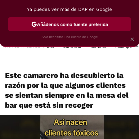
Ya puedes ver más de DAP en Google
MENÚ
NUEVO
Añádenos como fuente preferida
POSTRES
VIAJES
SELECCIÓN
VEGUI
Solo necesitas una cuenta de Google
×
HOY SE HABLA DE
Lidl
Carrefour
Mundial
Alcampo
Este camarero ha descubierto la
razón por la que algunos clientes
se sientan siempre en la mesa del
bar que está sin recoger