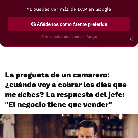
Ya puedes ver más de DAP en Google
MENÚ
NUEVO
Añádenos como fuente preferida
POSTRES
VIAJES
SELECCIÓN
VEGUI
Solo necesitas una cuenta de Google
×
HOY SE HABLA DE
Lidl
Mundial
Alcampo
Truco
To
La pregunta de un camarero:
¿cuándo voy a cobrar los días que
me debes? La respuesta del jefe:
"El negocio tiene que vender"