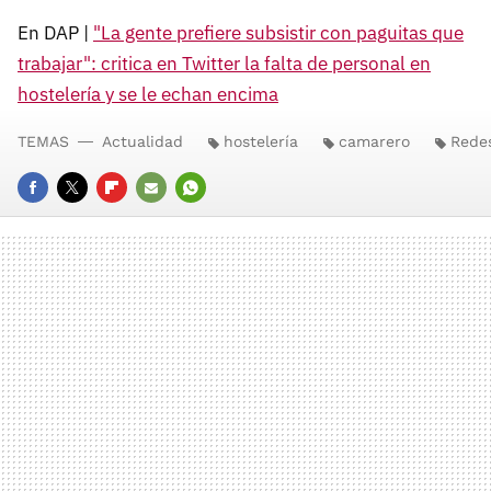
En DAP |
"La gente prefiere subsistir con paguitas que
trabajar": critica en Twitter la falta de personal en
hostelería y se le echan encima
TEMAS
Actualidad
hostelería
camarero
Redes
FACEBOOK
TWITTER
FLIPBOARD
E-
WHATSAPP
MAIL