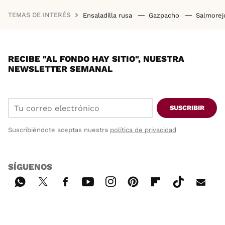
TEMAS DE INTERÉS
Ensaladilla rusa
Gazpacho
Salmore
RECIBE "AL FONDO HAY SITIO", NUESTRA
NEWSLETTER SEMANAL
SUSCRIBIR
Suscribiéndote aceptas nuestra
política de privacidad
SÍGUENOS
Wh
Twi
Fac
You
Inst
Pint
Flip
Tikt
E-
ats
tter
ebo
tub
agr
ere
boa
ok
mai