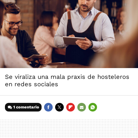
Se viraliza una mala praxis de hosteleros
en redes sociales
1 comentario
FACEBOOK
TWITTER
FLIPBOARD
E-
WHATSAPP
MAIL