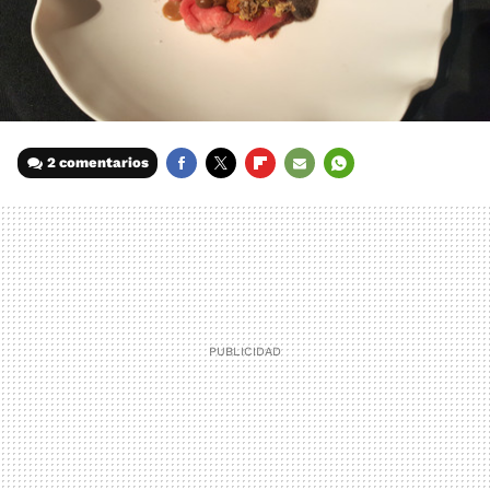
2 comentarios
FACEBOOK
TWITTER
FLIPBOARD
E-
WHATSAPP
MAIL