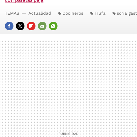
TEMAS
Actualidad
Cocineros
Trufa
soria gas
FACEBOOK
TWITTER
FLIPBOARD
E-
WHATSAPP
MAIL