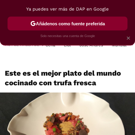
Ya puedes ver más de DAP en Google
MENÚ
NUEVO
Añádenos como fuente preferida
POSTRES
VIAJES
SELECCIÓN
VEGUI
Solo necesitas una cuenta de Google
×
HOY SE HABLA DE
Cena
Lidl
José Andrés
Mundial
Este es el mejor plato del mundo
cocinado con trufa fresca