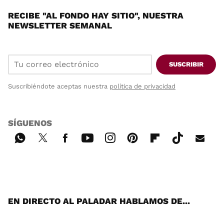
RECIBE "AL FONDO HAY SITIO", NUESTRA
NEWSLETTER SEMANAL
SUSCRIBIR
Suscribiéndote aceptas nuestra
política de privacidad
SÍGUENOS
Wh
Twi
Fac
You
Inst
Pint
Flip
Tikt
E-
ats
tter
ebo
tub
agr
ere
boa
ok
mai
App
ok
e
am
st
rd
l
EN DIRECTO AL PALADAR HABLAMOS DE...