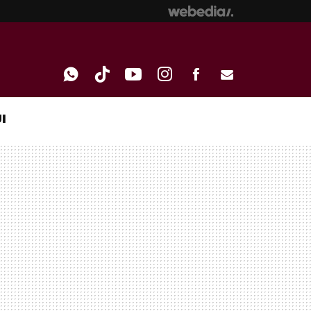
I
WHATSAPP
TIKTOK
YOUTUBE
INSTAGRAM
FACEBOOK
E-
MAIL