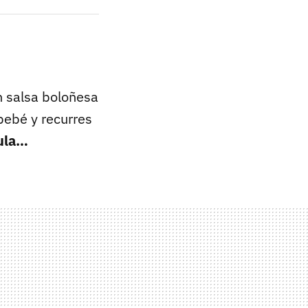
n salsa boloñesa
 bebé y recurres
mula…