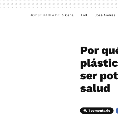
HOY SE HABLA DE
Cena
Lidl
José Andrés
Por qu
plásti
ser po
salud
1 comentario
F