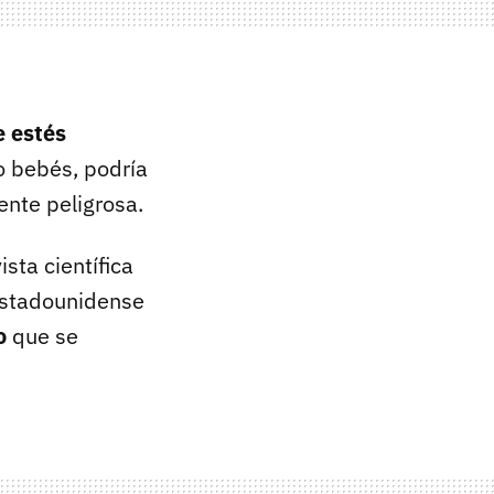
e estés
o bebés, podría
nte peligrosa.
sta científica
 estadounidense
o
que se