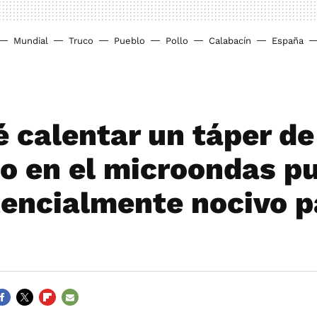
Mundial
Truco
Pueblo
Pollo
Calabacín
España
é calentar un táper de
co en el microondas p
tencialmente nocivo p
ACEBOOK
TWITTER
FLIPBOARD
E-