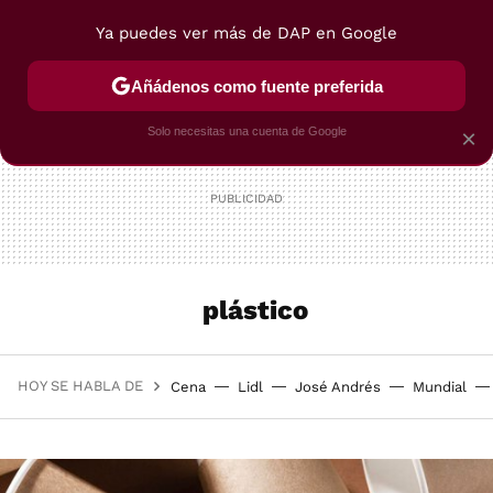
Ya puedes ver más de DAP en Google
MENÚ
NUEVO
Añádenos como fuente preferida
POSTRES
VIAJES
SELECCIÓN
VEGUI
Solo necesitas una cuenta de Google
×
plástico
HOY SE HABLA DE
Cena
Lidl
José Andrés
Mundial