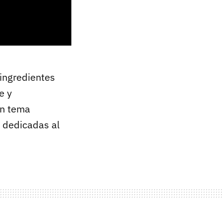
 ingredientes
e y
an tema
s dedicadas al