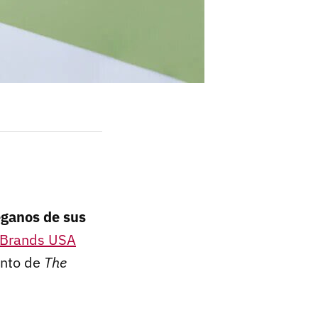
eganos de sus
 Brands USA
ento de
The