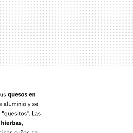
sus
quesos en
 aluminio y se
"quesitos". Las
 hierbas
,
sicas cuñas se