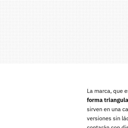
La marca, que e
forma triangula
sirven en una c
versiones sin l
contarán con di