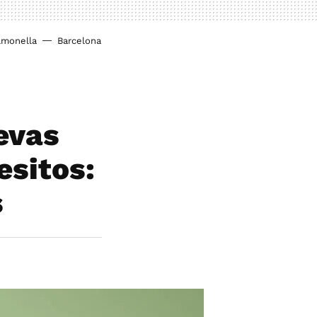
lmonella
Barcelona
evas
esitos:
s