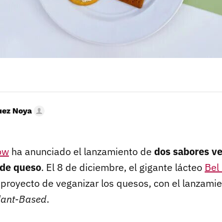
uez Noya
ow
ha anunciado el lanzamiento de
dos sabores v
 de queso
. El 8 de diciembre, el gigante lácteo
Bel
 proyecto de veganizar los quesos, con el lanzami
lant-Based
.