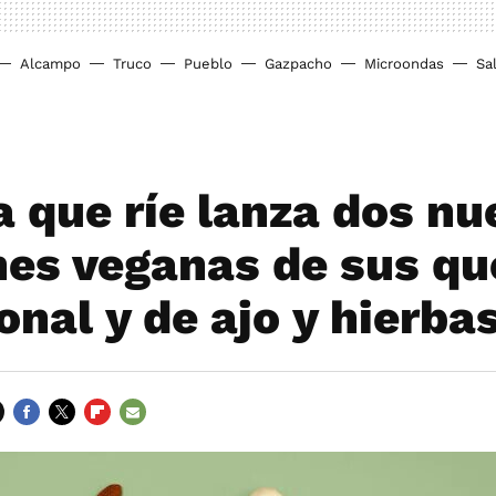
Alcampo
Truco
Pueblo
Gazpacho
Microondas
Sa
a que ríe lanza dos nu
nes veganas de sus qu
onal y de ajo y hierba
FACEBOOK
TWITTER
FLIPBOARD
E-
MAIL