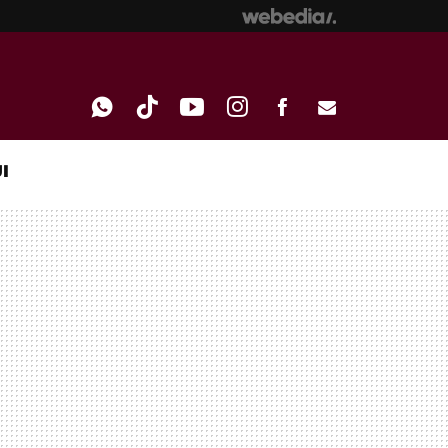
I
WHATSAPP
TIKTOK
YOUTUBE
INSTAGRAM
FACEBOOK
E-
MAIL