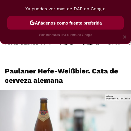
Ya puedes ver más de DAP en Google
MENÚ
NUEVO
Añádenos como fuente preferida
POSTRES
VIAJES
SELECCIÓN
VEGUI
Solo necesitas una cuenta de Google
×
HOY SE HABLA DE
Lidl
Tenerife
Alcampo
Azúcar
G
Paulaner Hefe-Weißbier. Cata de
cerveza alemana