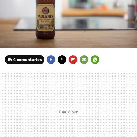
4 comentarios
FACEBOOK
TWITTER
FLIPBOARD
E-
WHATSAPP
MAIL