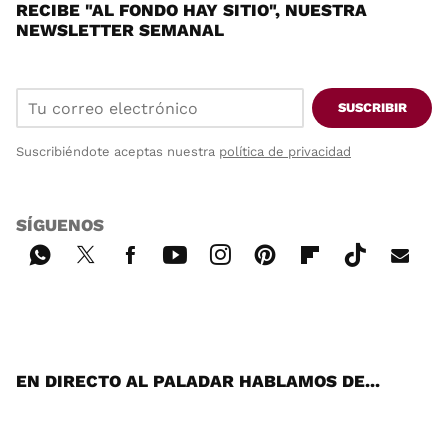
RECIBE "AL FONDO HAY SITIO", NUESTRA
NEWSLETTER SEMANAL
SUSCRIBIR
Suscribiéndote aceptas nuestra
política de privacidad
SÍGUENOS
Wh
Twi
Fac
You
Inst
Pint
Flip
Tikt
E-
ats
tter
ebo
tub
agr
ere
boa
ok
mai
App
ok
e
am
st
rd
l
EN DIRECTO AL PALADAR HABLAMOS DE...