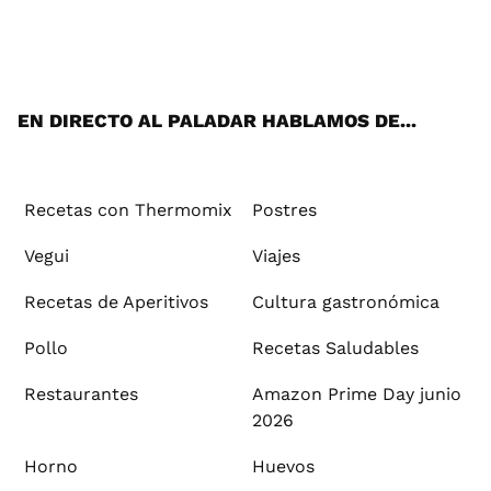
Wh
Twi
Fac
You
Inst
Pint
Flip
Tikt
E-
ats
tter
ebo
tub
agr
ere
boa
ok
mai
App
ok
e
am
st
rd
l
EN DIRECTO AL PALADAR HABLAMOS DE...
Recetas con Thermomix
Postres
Vegui
Viajes
Recetas de Aperitivos
Cultura gastronómica
Pollo
Recetas Saludables
Restaurantes
Amazon Prime Day junio
2026
Horno
Huevos