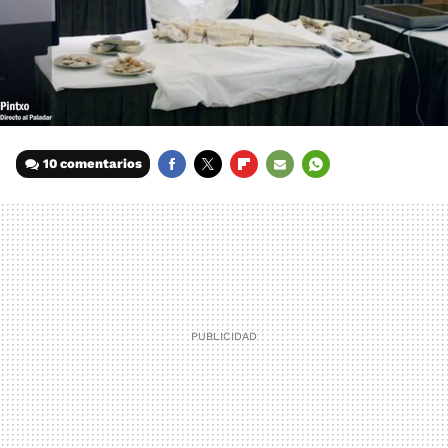
10 comentarios
FACEBOOK
TWITTER
FLIPBOARD
E-
WHATSAPP
MAIL