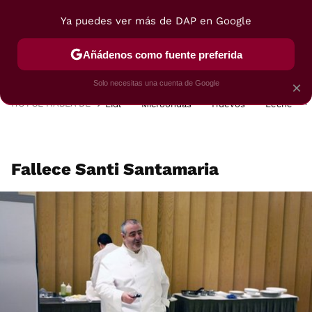
Ya puedes ver más de DAP en Google
MENÚ
NUEVO
Añádenos como fuente preferida
POSTRES
VIAJES
SELECCIÓN
VEGUI
Solo necesitas una cuenta de Google
×
HOY SE HABLA DE
Lidl
Microondas
Huevos
Leche
Fallece Santi Santamaria