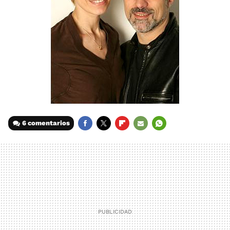
6 comentarios
FACEBOOK
TWITTER
FLIPBOARD
E-
WHATSAPP
MAIL