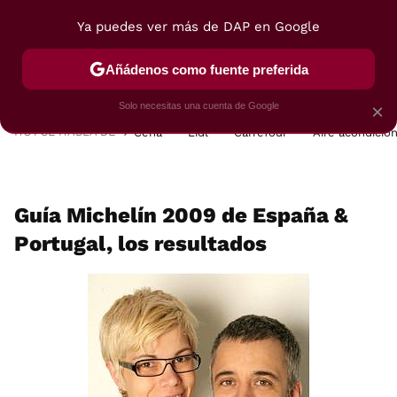
Ya puedes ver más de DAP en Google
MENÚ
NUEVO
Añádenos como fuente preferida
POSTRES
VIAJES
SELECCIÓN
VEGUI
Solo necesitas una cuenta de Google
×
HOY SE HABLA DE
Cena
Lidl
Carrefour
Aire acondicio
Guía Michelín 2009 de España &
Portugal, los resultados