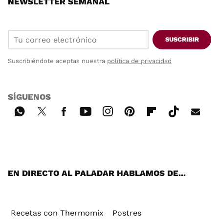
NEWSLETTER SEMANAL
SUSCRIBIR
Suscribiéndote aceptas nuestra
política de privacidad
SÍGUENOS
Wh
Twi
Fac
You
Inst
Pint
Flip
Tikt
E-
ats
tter
ebo
tub
agr
ere
boa
ok
mai
App
ok
e
am
st
rd
l
EN DIRECTO AL PALADAR HABLAMOS DE...
Recetas con Thermomix
Postres