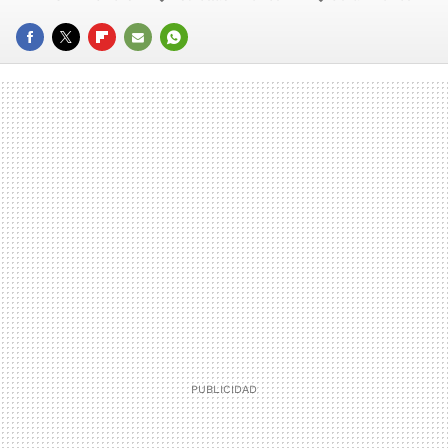
FACEBOOK
TWITTER
FLIPBOARD
E-
WHATSAPP
MAIL