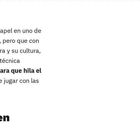
Capel en uno de
, pero que con
a y su cultura,
 técnica
ara que hila el
e jugar con las
en