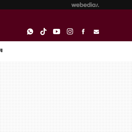
I
WHATSAPP
TIKTOK
YOUTUBE
INSTAGRAM
FACEBOOK
E-
MAIL