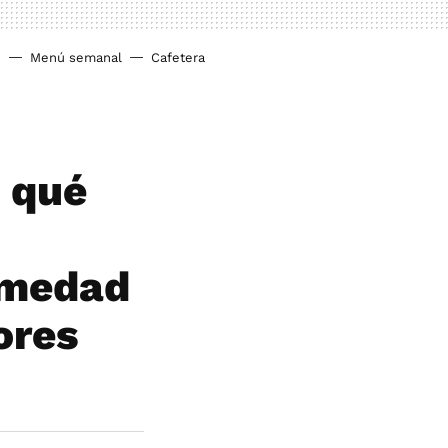
o
Menú semanal
Cafetera
 qué
umedad
ores