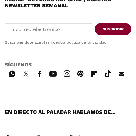
NEWSLETTER SEMANAL
SUSCRIBIR
Suscribiéndote aceptas nuestra
política de privacidad
SÍGUENOS
Wh
Twi
Fac
You
Inst
Pint
Flip
Tikt
E-
ats
tter
ebo
tub
agr
ere
boa
ok
mai
App
ok
e
am
st
rd
l
EN DIRECTO AL PALADAR HABLAMOS DE...