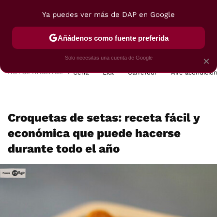
Ya puedes ver más de DAP en Google
MENÚ
NUEVO
Añádenos como fuente preferida
POSTRES
VIAJES
SELECCIÓN
VEGUI
Solo necesitas una cuenta de Google
×
HOY SE HABLA DE
Cena
Lidl
Carrefour
Aire acondicio
Croquetas de setas: receta fácil y
económica que puede hacerse
durante todo el año