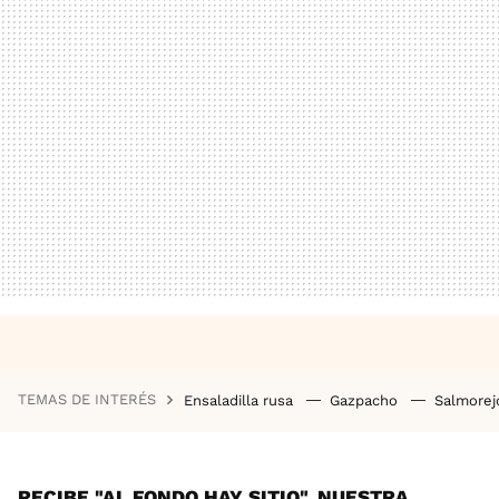
TEMAS DE INTERÉS
Ensaladilla rusa
Gazpacho
Salmore
RECIBE "AL FONDO HAY SITIO", NUESTRA