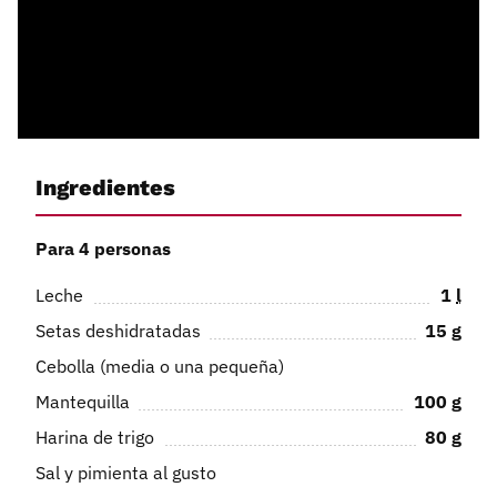
Ingredientes
Para 4 personas
Leche
1
l
Setas deshidratadas
15
g
Cebolla (media o una pequeña)
Mantequilla
100
g
Harina de trigo
80
g
Sal y pimienta al gusto