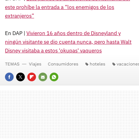
este prohíbe la entrada a “los enemigos de los
extranjeros”
En DAP |
Vivieron 16 años dentro de Disneyland y
ningún visitante se dio cuenta nunca, pero hasta Walt
Disney visitaba a estos 'okupas' vaqueros
TEMAS
Viajes
Consumidores
hoteles
vacacione
FACEBOOK
TWITTER
FLIPBOARD
E-
WHATSAPP
MAIL