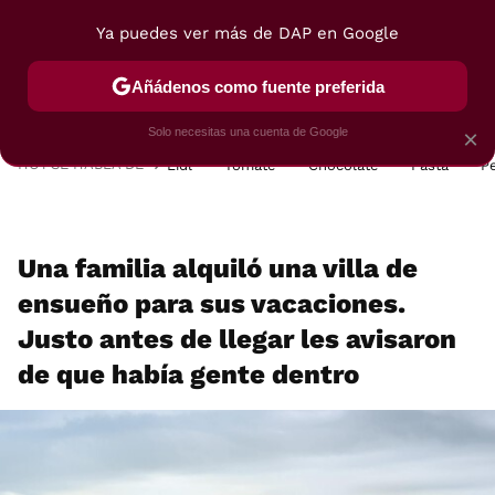
Ya puedes ver más de DAP en Google
MENÚ
NUEVO
Añádenos como fuente preferida
POSTRES
VIAJES
SELECCIÓN
VEGUI
Solo necesitas una cuenta de Google
×
HOY SE HABLA DE
Lidl
Tomate
Chocolate
Pasta
P
Una familia alquiló una villa de
ensueño para sus vacaciones.
Justo antes de llegar les avisaron
de que había gente dentro