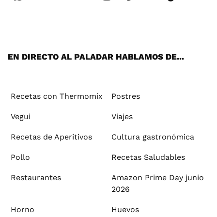
Wh
Twi
Fac
You
Inst
Pint
Flip
Tikt
E-
ats
tter
ebo
tub
agr
ere
boa
ok
mai
App
ok
e
am
st
rd
l
EN DIRECTO AL PALADAR HABLAMOS DE...
Recetas con Thermomix
Postres
Vegui
Viajes
Recetas de Aperitivos
Cultura gastronómica
Pollo
Recetas Saludables
Restaurantes
Amazon Prime Day junio
2026
Horno
Huevos