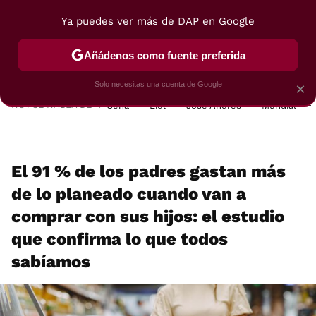
Ya puedes ver más de DAP en Google
MENÚ
NUEVO
Añádenos como fuente preferida
POSTRES
VIAJES
SELECCIÓN
VEGUI
Solo necesitas una cuenta de Google
×
HOY SE HABLA DE
Cena
Lidl
José Andrés
Mundial
El 91 % de los padres gastan más
de lo planeado cuando van a
comprar con sus hijos: el estudio
que confirma lo que todos
sabíamos