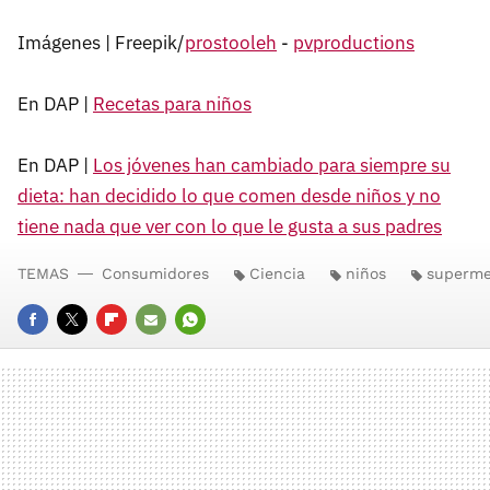
Imágenes | Freepik/
prostooleh
-
pvproductions
En DAP |
Recetas para niños
En DAP |
Los jóvenes han cambiado para siempre su
dieta: han decidido lo que comen desde niños y no
tiene nada que ver con lo que le gusta a sus padres
TEMAS
Consumidores
Ciencia
niños
superme
FACEBOOK
TWITTER
FLIPBOARD
E-
WHATSAPP
MAIL