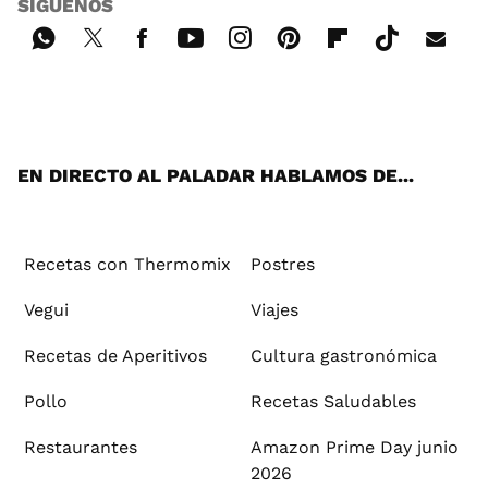
SÍGUENOS
Wh
Twi
Fac
You
Inst
Pint
Flip
Tikt
E-
ats
tter
ebo
tub
agr
ere
boa
ok
mai
App
ok
e
am
st
rd
l
EN DIRECTO AL PALADAR HABLAMOS DE...
Recetas con Thermomix
Postres
Vegui
Viajes
Recetas de Aperitivos
Cultura gastronómica
Pollo
Recetas Saludables
Restaurantes
Amazon Prime Day junio
2026