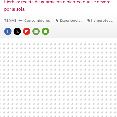
hierbas: receta de guarnición o picoteo que se devora
por sí sola
TEMAS
Consumidores
Experiencial
hemeroteca
FACEBOOK
TWITTER
FLIPBOARD
E-
WHATSAPP
MAIL