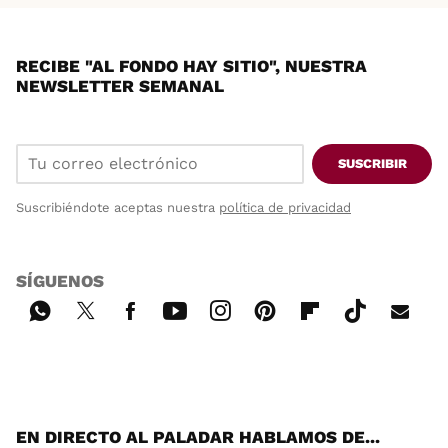
RECIBE "AL FONDO HAY SITIO", NUESTRA
NEWSLETTER SEMANAL
SUSCRIBIR
Suscribiéndote aceptas nuestra
política de privacidad
SÍGUENOS
Wh
Twi
Fac
You
Inst
Pint
Flip
Tikt
E-
ats
tter
ebo
tub
agr
ere
boa
ok
mai
App
ok
e
am
st
rd
l
EN DIRECTO AL PALADAR HABLAMOS DE...