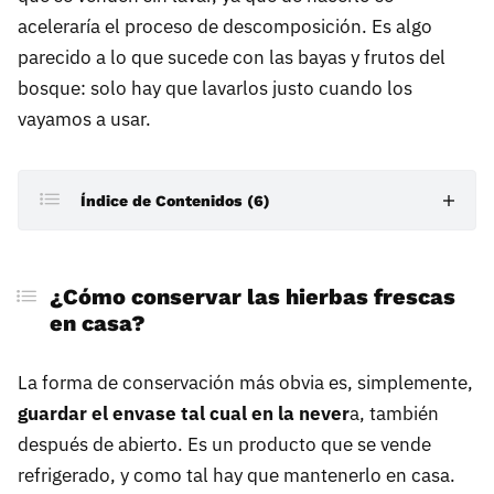
aceleraría el proceso de descomposición. Es algo
parecido a lo que sucede con las bayas y frutos del
bosque: solo hay que lavarlos justo cuando los
vayamos a usar.
Índice de Contenidos (6)
¿Cómo conservar las hierbas frescas en casa?
¿Cómo conservar las hierbas frescas
Los tres mejores métodos de conservación
en casa?
caseros, y un claro ganador
1. Tarro con agua en la nevera (cebollino)
La forma de conservación más obvia es, simplemente,
2. Tarro con agua cubierto con una bolsa, a
guardar el envase tal cual en la never
a, también
temperatura ambiente (albahaca)
después de abierto. Es un producto que se vende
3. El mejor sistema: papel de cocina húmedo
refrigerado, y como tal hay que mantenerlo en casa.
en una bolsa dentro de la nevera