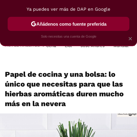
Ya puedes ver más de DAP en Google
MENÚ
NUEVO
Añádenos como fuente preferida
POSTRES
VIAJES
SELECCIÓN
VEGUI
Solo necesitas una cuenta de Google
×
HOY SE HABLA DE
Cena
Lidl
José Andrés
Mundial
Papel de cocina y una bolsa: lo
único que necesitas para que las
hierbas aromáticas duren mucho
más en la nevera