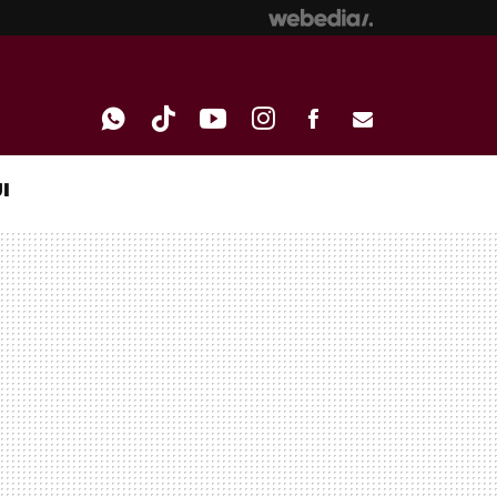
I
WHATSAPP
TIKTOK
YOUTUBE
INSTAGRAM
FACEBOOK
E-
MAIL