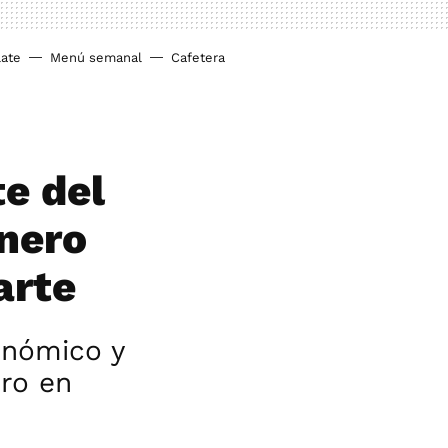
ate
Menú semanal
Cafetera
e del
inero
arte
onómico y
ero en