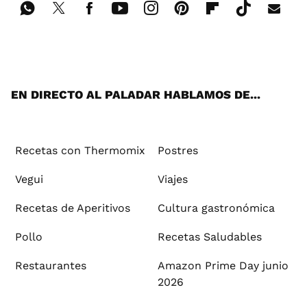
Wh
Twi
Fac
You
Inst
Pint
Flip
Tikt
E-
ats
tter
ebo
tub
agr
ere
boa
ok
mai
App
ok
e
am
st
rd
l
EN DIRECTO AL PALADAR HABLAMOS DE...
Recetas con Thermomix
Postres
Vegui
Viajes
Recetas de Aperitivos
Cultura gastronómica
Pollo
Recetas Saludables
Restaurantes
Amazon Prime Day junio
2026