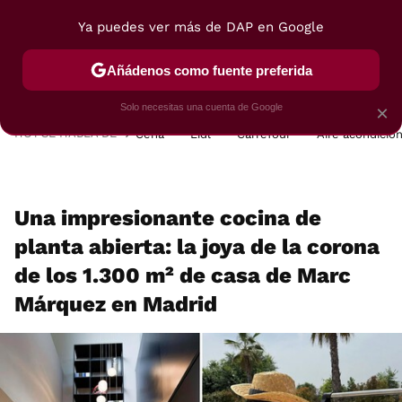
Ya puedes ver más de DAP en Google
MENÚ
NUEVO
Añádenos como fuente preferida
POSTRES
VIAJES
SELECCIÓN
VEGUI
Solo necesitas una cuenta de Google
×
HOY SE HABLA DE
Cena
Lidl
Carrefour
Aire acondicio
Una impresionante cocina de
planta abierta: la joya de la corona
de los 1.300 m² de casa de Marc
Márquez en Madrid