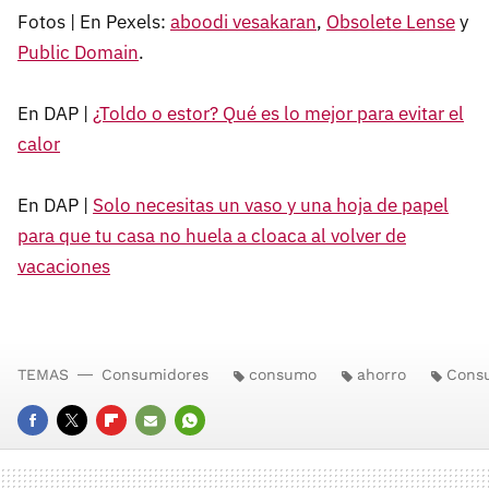
Fotos | En Pexels:
aboodi vesakaran
,
Obsolete Lense
y
Public Domain
.
En DAP |
¿Toldo o estor? Qué es lo mejor para evitar el
calor
En DAP |
Solo necesitas un vaso y una hoja de papel
para que tu casa no huela a cloaca al volver de
vacaciones
TEMAS
Consumidores
consumo
ahorro
Cons
FACEBOOK
TWITTER
FLIPBOARD
E-
WHATSAPP
MAIL