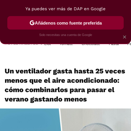
Ya puedes ver más de DAP en Google
MENÚ
NUEVO
Añádenos como fuente preferida
POSTRES
VIAJES
SELECCIÓN
VEGUI
Solo necesitas una cuenta de Google
×
HOY SE HABLA DE
Lidl
Tomate
Chocolate
Pasta
P
Un ventilador gasta hasta 25 veces
menos que el aire acondicionado:
cómo combinarlos para pasar el
verano gastando menos