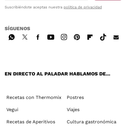
Suscribiéndote aceptas nuestra
política de privacidad
SÍGUENOS
Wh
Twi
Fac
You
Inst
Pint
Flip
Tikt
E-
ats
tter
ebo
tub
agr
ere
boa
ok
mai
App
ok
e
am
st
rd
l
EN DIRECTO AL PALADAR HABLAMOS DE...
Recetas con Thermomix
Postres
Vegui
Viajes
Recetas de Aperitivos
Cultura gastronómica