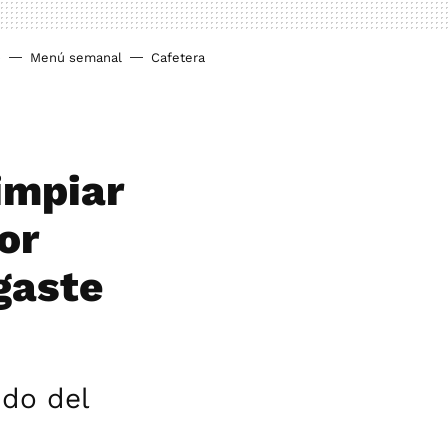
o
Menú semanal
Cafetera
limpiar
or
gaste
ndo del