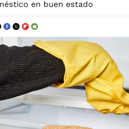
méstico en buen estado
FACEBOOK
TWITTER
FLIPBOARD
E-
MAIL