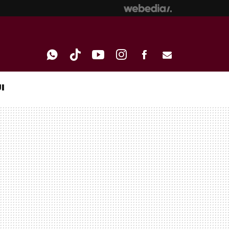
I
WHATSAPP
TIKTOK
YOUTUBE
INSTAGRAM
FACEBOOK
E-
MAIL