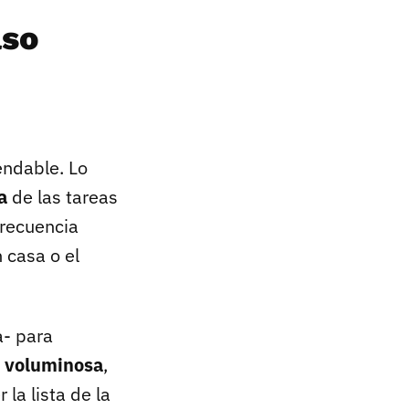
aso
endable. Lo
a
de las tareas
frecuencia
 casa o el
a- para
a voluminosa
,
la lista de la