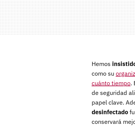
Hemos
insistid
como su
organiz
cuánto tiempo
.
de seguridad al
papel clave. A
desinfectado
fu
conservará mejo