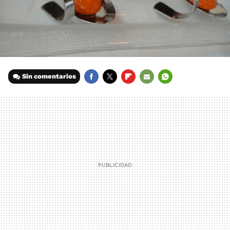
Sin comentarios
FACEBOOK
TWITTER
FLIPBOARD
E-
WHATSAPP
MAIL