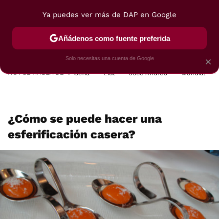
Ya puedes ver más de DAP en Google
MENÚ
NUEVO
Añádenos como fuente preferida
POSTRES
VIAJES
SELECCIÓN
VEGUI
Solo necesitas una cuenta de Google
×
HOY SE HABLA DE
Cena
Lidl
José Andrés
Mundial
¿Cómo se puede hacer una
esferificación casera?