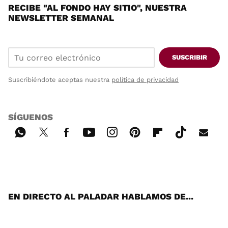
RECIBE "AL FONDO HAY SITIO", NUESTRA
NEWSLETTER SEMANAL
SUSCRIBIR
Suscribiéndote aceptas nuestra
política de privacidad
SÍGUENOS
Wh
Twi
Fac
You
Inst
Pint
Flip
Tikt
E-
ats
tter
ebo
tub
agr
ere
boa
ok
mai
App
ok
e
am
st
rd
l
EN DIRECTO AL PALADAR HABLAMOS DE...