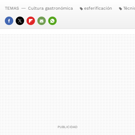
TEMAS
Cultura gastronómica
esferificación
Técni
FACEBOOK
TWITTER
FLIPBOARD
E-
WHATSAPP
MAIL