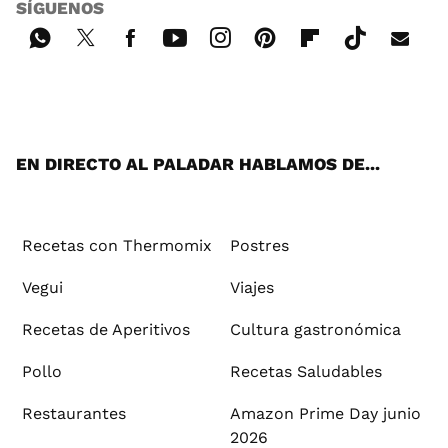
SÍGUENOS
Wh
Twi
Fac
You
Inst
Pint
Flip
Tikt
E-
ats
tter
ebo
tub
agr
ere
boa
ok
mai
App
ok
e
am
st
rd
l
EN DIRECTO AL PALADAR HABLAMOS DE...
Recetas con Thermomix
Postres
Vegui
Viajes
Recetas de Aperitivos
Cultura gastronómica
Pollo
Recetas Saludables
Restaurantes
Amazon Prime Day junio
2026