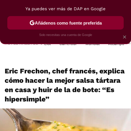
Ya puedes ver más de DAP en Google
MENÚ
NUEVO
Añádenos como fuente preferida
POSTRES
VIAJES
SELECCIÓN
VEGUI
Solo necesitas una cuenta de Google
×
HOY SE HABLA DE
Lidl
Carrefour
Mundial
Alcampo
Eric Frechon, chef francés, explica
cómo hacer la mejor salsa tártara
en casa y huir de la de bote: “Es
hipersimple”