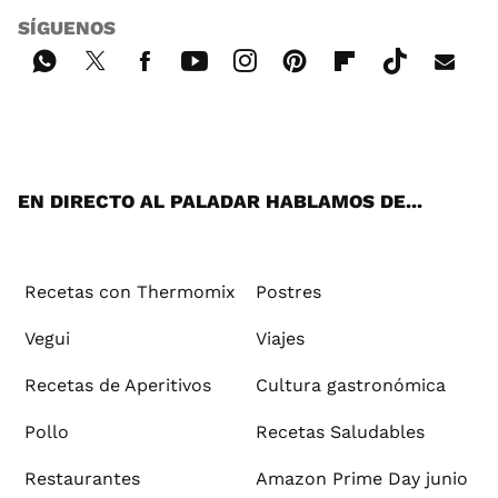
SÍGUENOS
Wh
Twi
Fac
You
Inst
Pint
Flip
Tikt
E-
ats
tter
ebo
tub
agr
ere
boa
ok
mai
App
ok
e
am
st
rd
l
EN DIRECTO AL PALADAR HABLAMOS DE...
Recetas con Thermomix
Postres
Vegui
Viajes
Recetas de Aperitivos
Cultura gastronómica
Pollo
Recetas Saludables
Restaurantes
Amazon Prime Day junio