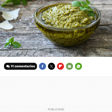
11 comentarios
FACEBOOK
TWITTER
FLIPBOARD
E-
WHATSAPP
MAIL