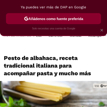
Ya puedes ver más de DAP en Google
MENÚ
NUEVO
Añádenos como fuente preferida
POSTRES
VIAJES
SELECCIÓN
VEGUI
Solo necesitas una cuenta de Google
×
HOY SE HABLA DE
Lidl
Carrefour
Mundial
Alcampo
Pesto de albahaca, receta
tradicional italiana para
acompañar pasta y mucho más