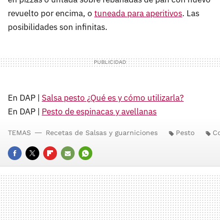
revuelto por encima, o
tuneada para aperitivos
. Las
posibilidades son infinitas.
En DAP |
Salsa pesto ¿Qué es y cómo utilizarla?
En DAP |
Pesto de espinacas y avellanas
TEMAS
Recetas de Salsas y guarniciones
Pesto
Co
FACEBOOK
TWITTER
FLIPBOARD
E-
WHATSAPP
MAIL