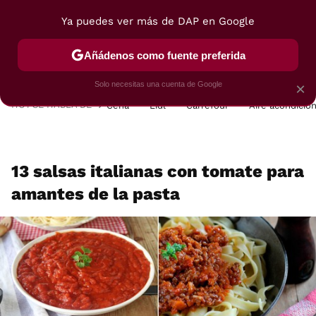
Ya puedes ver más de DAP en Google
MENÚ
NUEVO
Añádenos como fuente preferida
POSTRES
VIAJES
SELECCIÓN
VEGUI
Solo necesitas una cuenta de Google
×
HOY SE HABLA DE
Cena
Lidl
Carrefour
Aire acondicio
13 salsas italianas con tomate para
amantes de la pasta