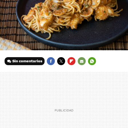
Sin comentarios
FACEBOOK
TWITTER
FLIPBOARD
E-
WHATSAPP
MAIL