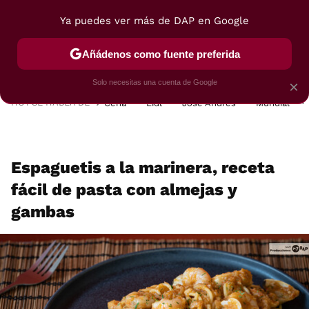
Ya puedes ver más de DAP en Google
MENÚ
NUEVO
Añádenos como fuente preferida
POSTRES
VIAJES
SELECCIÓN
VEGUI
Solo necesitas una cuenta de Google
×
HOY SE HABLA DE
Cena
Lidl
José Andrés
Mundial
Espaguetis a la marinera, receta
fácil de pasta con almejas y
gambas