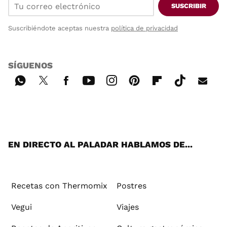
SUSCRIBIR
Suscribiéndote aceptas nuestra
política de privacidad
SÍGUENOS
Wh
Twi
Fac
You
Inst
Pint
Flip
Tikt
E-
ats
tter
ebo
tub
agr
ere
boa
ok
mai
App
ok
e
am
st
rd
l
EN DIRECTO AL PALADAR HABLAMOS DE...
Recetas con Thermomix
Postres
Vegui
Viajes