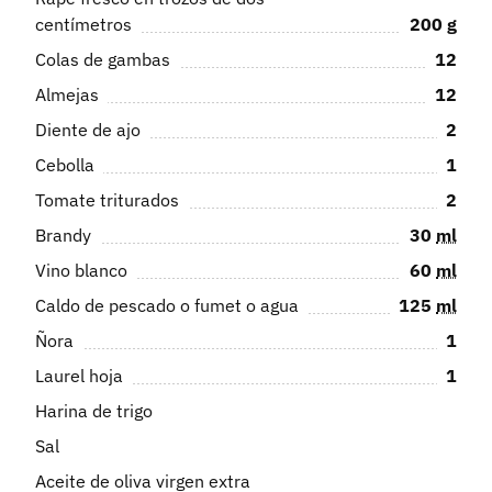
centímetros
200
g
Colas de gambas
12
Almejas
12
Diente de ajo
2
Cebolla
1
Tomate triturados
2
Brandy
30
ml
Vino blanco
60
ml
Caldo de pescado o fumet o agua
125
ml
Ñora
1
Laurel hoja
1
Harina de trigo
Sal
Aceite de oliva virgen extra