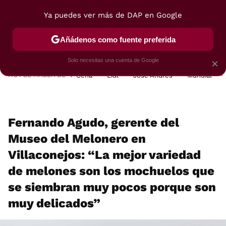
Ya puedes ver más de DAP en Google
MENÚ
NUEVO
Añádenos como fuente preferida
POSTRES
VIAJES
SELECCIÓN
VEGUI
Solo necesitas una cuenta de Google
×
HOY SE HABLA DE
Cena
Lidl
José Andrés
Mundial
Fernando Agudo, gerente del
Museo del Melonero en
Villaconejos: “La mejor variedad
de melones son los mochuelos que
se siembran muy pocos porque son
muy delicados”