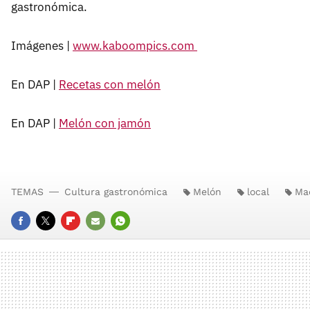
gastronómica.
Imágenes |
www.kaboompics.com
En DAP |
Recetas con melón
En DAP |
Melón con jamón
TEMAS
Cultura gastronómica
Melón
local
Ma
FACEBOOK
TWITTER
FLIPBOARD
E-
WHATSAPP
MAIL