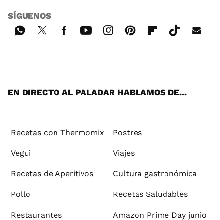
SÍGUENOS
Wh
Twi
Fac
You
Inst
Pint
Flip
Tikt
E-
ats
tter
ebo
tub
agr
ere
boa
ok
mai
App
ok
e
am
st
rd
l
EN DIRECTO AL PALADAR HABLAMOS DE...
Recetas con Thermomix
Postres
Vegui
Viajes
Recetas de Aperitivos
Cultura gastronómica
Pollo
Recetas Saludables
Restaurantes
Amazon Prime Day junio