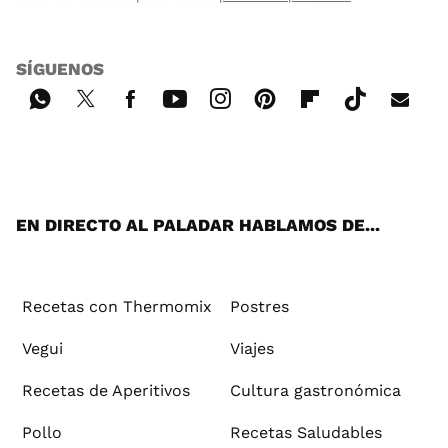
SÍGUENOS
Wh
Twi
Fac
You
Inst
Pint
Flip
Tikt
E-
ats
tter
ebo
tub
agr
ere
boa
ok
mai
App
ok
e
am
st
rd
l
EN DIRECTO AL PALADAR HABLAMOS DE...
Recetas con Thermomix
Postres
Vegui
Viajes
Recetas de Aperitivos
Cultura gastronómica
Pollo
Recetas Saludables