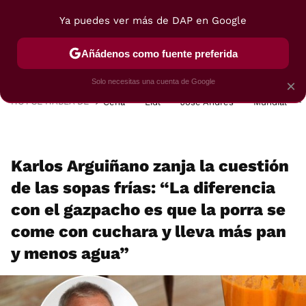
Ya puedes ver más de DAP en Google
MENÚ
NUEVO
Añádenos como fuente preferida
POSTRES
VIAJES
SELECCIÓN
VEGUI
Solo necesitas una cuenta de Google
×
HOY SE HABLA DE
Cena
Lidl
José Andrés
Mundial
Karlos Arguiñano zanja la cuestión
de las sopas frías: “La diferencia
con el gazpacho es que la porra se
come con cuchara y lleva más pan
y menos agua”