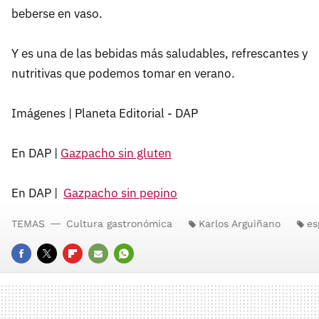
beberse en vaso.
Y es una de las bebidas más saludables, refrescantes y
nutritivas que podemos tomar en verano.
Imágenes | Planeta Editorial - DAP
En DAP |
Gazpacho sin gluten
En DAP |
Gazpacho sin pepino
TEMAS
Cultura gastronómica
Karlos Arguiñano
es
FACEBOOK
TWITTER
FLIPBOARD
E-
WHATSAPP
MAIL