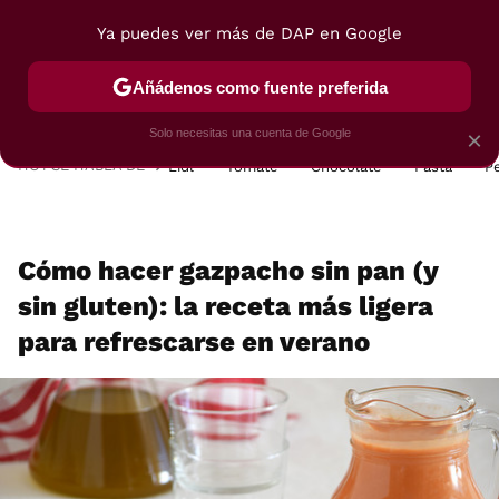
Ya puedes ver más de DAP en Google
MENÚ
NUEVO
Añádenos como fuente preferida
POSTRES
VIAJES
SELECCIÓN
VEGUI
Solo necesitas una cuenta de Google
×
HOY SE HABLA DE
Lidl
Tomate
Chocolate
Pasta
P
Cómo hacer gazpacho sin pan (y
sin gluten): la receta más ligera
para refrescarse en verano