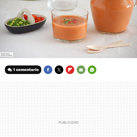
1 comentario
FACEBOOK
TWITTER
FLIPBOARD
E-
WHATSAPP
MAIL