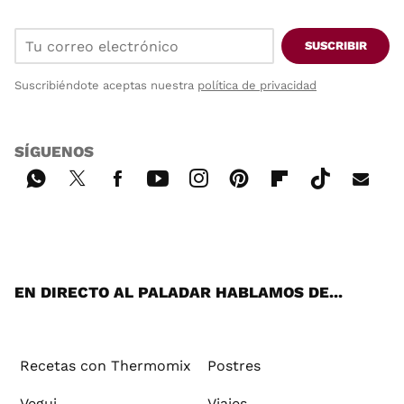
SUSCRIBIR
Suscribiéndote aceptas nuestra
política de privacidad
SÍGUENOS
Wh
Twi
Fac
You
Inst
Pint
Flip
Tikt
E-
ats
tter
ebo
tub
agr
ere
boa
ok
mai
App
ok
e
am
st
rd
l
EN DIRECTO AL PALADAR HABLAMOS DE...
Recetas con Thermomix
Postres
Vegui
Viajes