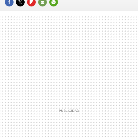
FACEBOOK
TWITTER
FLIPBOARD
E-
WHATSAPP
MAIL