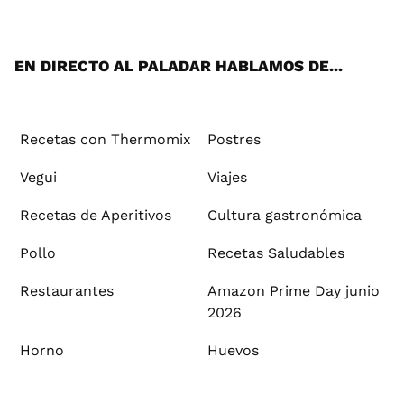
ats
tter
ebo
tub
agr
ere
boa
ok
mai
App
ok
e
am
st
rd
l
EN DIRECTO AL PALADAR HABLAMOS DE...
Recetas con Thermomix
Postres
Vegui
Viajes
Recetas de Aperitivos
Cultura gastronómica
Pollo
Recetas Saludables
Restaurantes
Amazon Prime Day junio
2026
Horno
Huevos