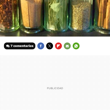
7 comentarios
FACEBOOK
TWITTER
FLIPBOARD
E-
WHATSAPP
MAIL