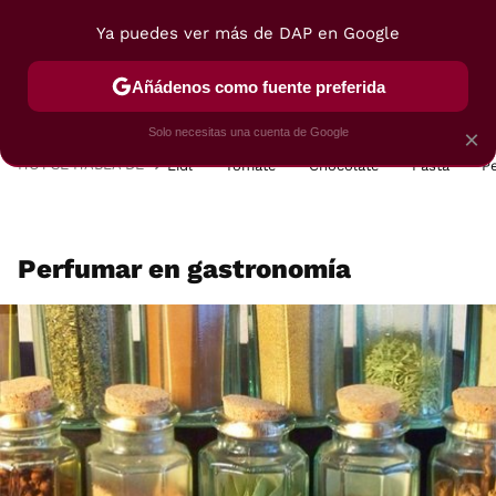
Ya puedes ver más de DAP en Google
MENÚ
NUEVO
Añádenos como fuente preferida
POSTRES
VIAJES
SELECCIÓN
VEGUI
Solo necesitas una cuenta de Google
×
HOY SE HABLA DE
Lidl
Tomate
Chocolate
Pasta
P
Perfumar en gastronomía