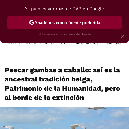
Ya puedes ver más de DAP en Google
MENÚ
NUEVO
Añádenos como fuente preferida
POSTRES
VIAJES
SELECCIÓN
VEGUI
Solo necesitas una cuenta de Google
×
HOY SE HABLA DE
Cena
Lidl
José Andrés
Mundial
Pescar gambas a caballo: así es la
ancestral tradición belga,
Patrimonio de la Humanidad, pero
al borde de la extinción