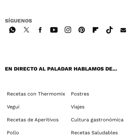
SÍGUENOS
Wh
Twi
Fac
You
Inst
Pint
Flip
Tikt
E-
ats
tter
ebo
tub
agr
ere
boa
ok
mai
App
ok
e
am
st
rd
l
EN DIRECTO AL PALADAR HABLAMOS DE...
Recetas con Thermomix
Postres
Vegui
Viajes
Recetas de Aperitivos
Cultura gastronómica
Pollo
Recetas Saludables