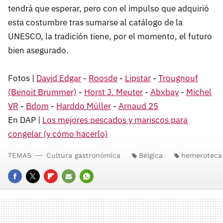
tendrá que esperar, pero con el impulso que adquirió
esta costumbre tras sumarse al catálogo de la
UNESCO, la tradición tiene, por el momento, el futuro
bien asegurado.
Fotos |
David Edgar
-
Roosde
-
Lipstar
-
Trougnouf
(Benoit Brummer)
-
Horst J. Meuter
-
Abxbay
-
Michel
VR
-
Bdom
-
Harddo Müller
-
Arnaud 25
En DAP |
Los mejores pescados y mariscos para
congelar (y cómo hacerlo)
TEMAS
Cultura gastronómica
Bélgica
hemeroteca
FACEBOOK
TWITTER
FLIPBOARD
E-
WHATSAPP
MAIL