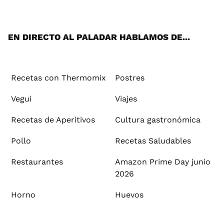
ats
tter
ebo
tub
agr
ere
boa
ok
mai
App
ok
e
am
st
rd
l
EN DIRECTO AL PALADAR HABLAMOS DE...
Recetas con Thermomix
Postres
Vegui
Viajes
Recetas de Aperitivos
Cultura gastronómica
Pollo
Recetas Saludables
Restaurantes
Amazon Prime Day junio
2026
Horno
Huevos