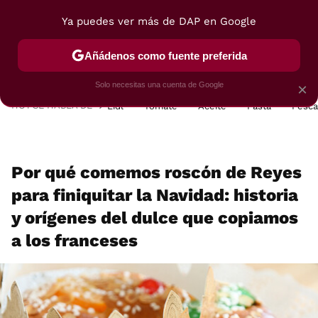
Ya puedes ver más de DAP en Google
MENÚ
NUEVO
Añádenos como fuente preferida
POSTRES
VIAJES
SELECCIÓN
VEGUI
Solo necesitas una cuenta de Google
×
HOY SE HABLA DE
Lidl
Tomate
Aceite
Pasta
Pesc
Por qué comemos roscón de Reyes
para finiquitar la Navidad: historia
y orígenes del dulce que copiamos
a los franceses