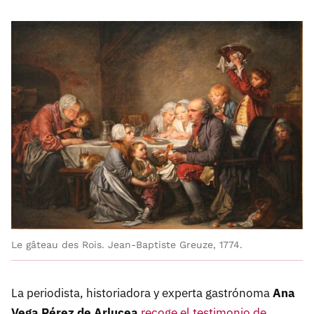
Le gâteau des Rois. Jean-Baptiste Greuze, 1774.
La periodista, historiadora y experta gastrónoma
Ana
Vega Pérez de Arlucea
recoge el testimonio de