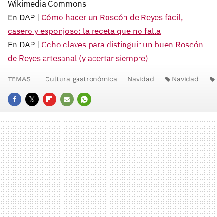
Wikimedia Commons
En DAP |
Cómo hacer un Roscón de Reyes fácil,
casero y esponjoso: la receta que no falla
En DAP |
Ocho claves para distinguir un buen Roscón
de Reyes artesanal (y acertar siempre)
TEMAS
Cultura gastronómica
Navidad
Navidad
FACEBOOK
TWITTER
FLIPBOARD
E-
WHATSAPP
MAIL