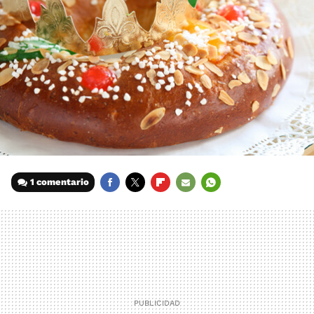
1 comentario
FACEBOOK
TWITTER
FLIPBOARD
E-
WHATSAPP
MAIL