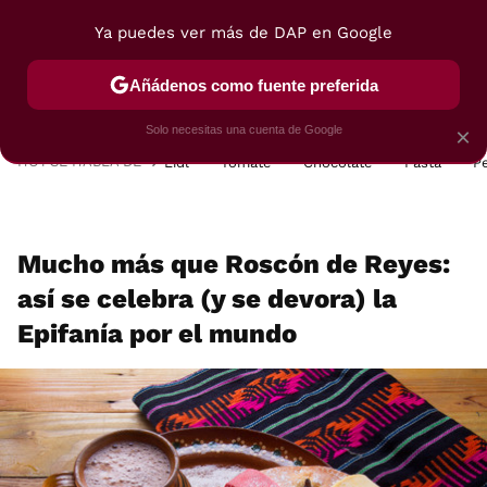
Ya puedes ver más de DAP en Google
MENÚ
NUEVO
Añádenos como fuente preferida
POSTRES
VIAJES
SELECCIÓN
VEGUI
Solo necesitas una cuenta de Google
×
HOY SE HABLA DE
Lidl
Tomate
Chocolate
Pasta
P
Mucho más que Roscón de Reyes:
así se celebra (y se devora) la
Epifanía por el mundo