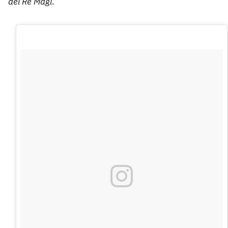
dei Re Magi
.