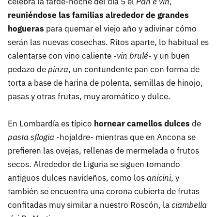
celebra la tarde-noche del día 5 el
Pan e vin
,
reuniéndose las familias alrededor de grandes
hogueras
para quemar el viejo año y adivinar cómo
serán las nuevas cosechas. Ritos aparte, lo habitual es
calentarse con vino caliente -
vin brulé
- y un buen
pedazo de
pinza
, un contundente pan con forma de
torta a base de harina de polenta, semillas de hinojo,
pasas y otras frutas, muy aromático y dulce.
En Lombardía es típico
hornear camellos dulces
de
pasta sflogia
-hojaldre- mientras que en Ancona se
prefieren las ovejas, rellenas de mermelada o frutos
secos. Alrededor de Liguria se siguen tomando
antiguos dulces navideños, como los
anicini
, y
también se encuentra una corona cubierta de frutas
confitadas muy similar a nuestro Roscón, la
ciambella