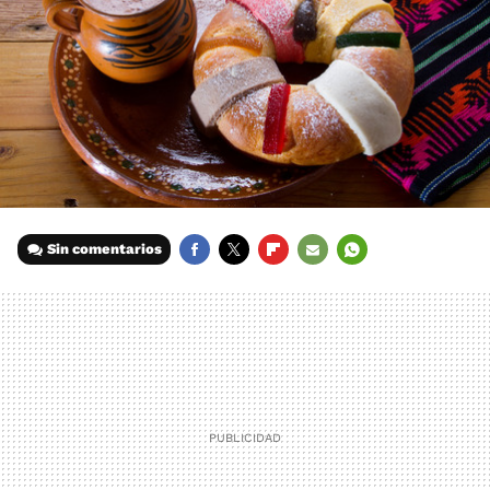
Sin comentarios
FACEBOOK
TWITTER
FLIPBOARD
E-
WHATSAPP
MAIL