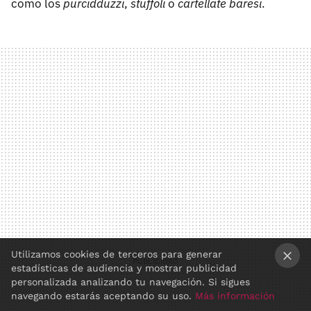
como los
purcidduzzi
,
stuffoli
o
cartellate baresi
.
Utilizamos cookies de terceros para generar
estadísticas de audiencia y mostrar publicidad
×
personalizada analizando tu navegación. Si sigues
navegando estarás aceptando su uso.
Más información