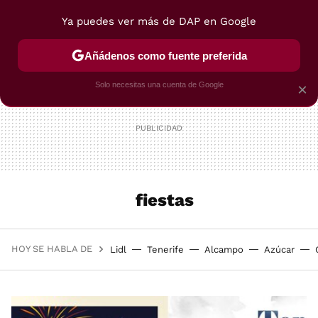
Ya puedes ver más de DAP en Google
MENÚ
NUEVO
Añádenos como fuente preferida
POSTRES
VIAJES
SELECCIÓN
VEGUI
Solo necesitas una cuenta de Google
×
fiestas
HOY SE HABLA DE
Lidl
Tenerife
Alcampo
Azúcar