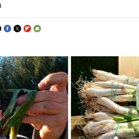
a
FACEBOOK
TWITTER
FLIPBOARD
E-
MAIL