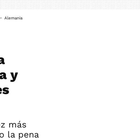
Alemania
a
a y
es
ez más
o la pena