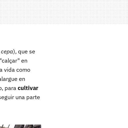
 cepa
), que se
("calçar" en
la vida como
 alargue en
o, para
cultivar
seguir una parte