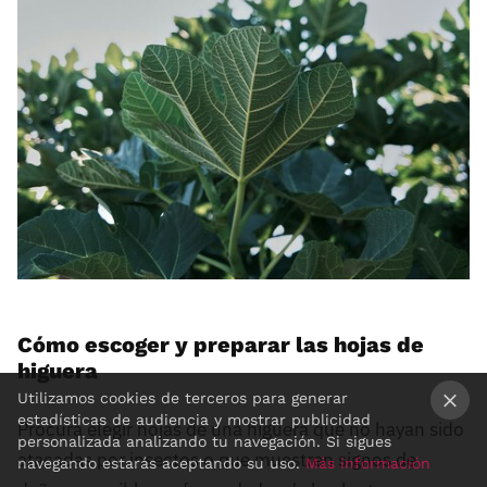
Cómo escoger y preparar las hojas de
higuera
Utilizamos cookies de terceros para generar
estadísticas de audiencia y mostrar publicidad
Procura elegir hojas de una higuera que no hayan sido
×
personalizada analizando tu navegación. Si sigues
atacadas por insectos o que muestren signos de
navegando estarás aceptando su uso.
Más información