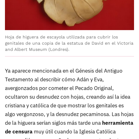
Hoja de higuera de escayola utilizada para cubrir los
genitales de una copia de la estatua de David en el Victoria
and Albert Museum (Londres).
Ya aparece mencionada en el Génesis del Antiguo
Testamento al describir cómo Adán y Eva,
avergonzados por cometer el Pecado Original,
ocultaron su desnudez con hojas, creando así la idea
cristiana y católica de que mostrar los genitales es
algo vergonzoso, y la desnudez pecaminosa. Las hojas
de la higuera serían siglos más tarde una
herramienta
de censura
muy útil cuando la Iglesia Católica