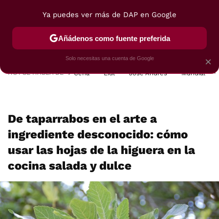
Ya puedes ver más de DAP en Google
MENÚ
NUEVO
Añádenos como fuente preferida
POSTRES
VIAJES
SELECCIÓN
VEGUI
Solo necesitas una cuenta de Google
×
HOY SE HABLA DE
Cena
Lidl
José Andrés
Mundial
De taparrabos en el arte a
ingrediente desconocido: cómo
usar las hojas de la higuera en la
cocina salada y dulce