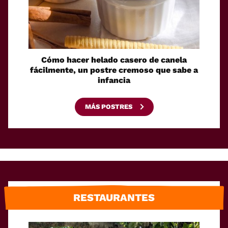
Cómo hacer helado casero de canela
Sin
fácilmente, un postre cremoso que sabe a
senci
infancia
gelati
MÁS POSTRES
RESTAURANTES