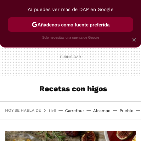
Ya puedes ver más de DAP en Google
MENÚ
NUEVO
Añádenos como fuente preferida
POSTRES
VIAJES
SELECCIÓN
VEGUI
Solo necesitas una cuenta de Google
×
Recetas con higos
HOY SE HABLA DE
Lidl
Carrefour
Alcampo
Pueblo