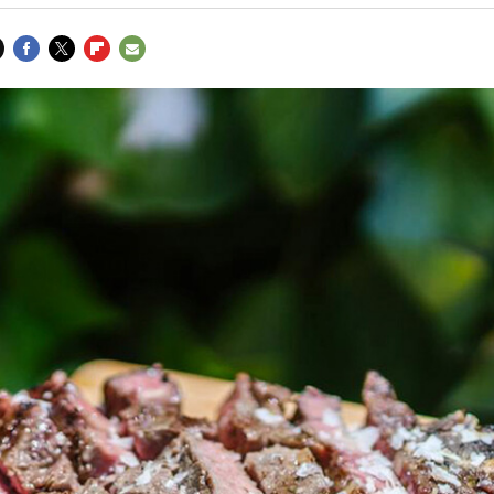
FACEBOOK
TWITTER
FLIPBOARD
E-
MAIL