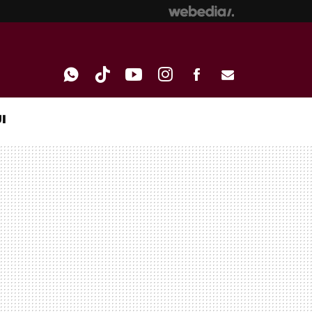
I
WHATSAPP
TIKTOK
YOUTUBE
INSTAGRAM
FACEBOOK
E-
MAIL