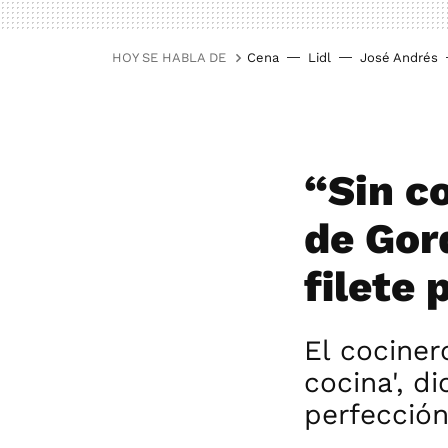
HOY SE HABLA DE
Cena
Lidl
José Andrés
“Sin co
de Gor
filete 
El cociner
cocina', d
perfecció