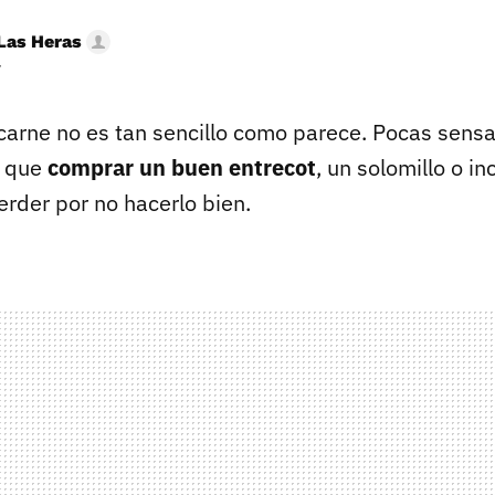
Las Heras
r
carne no es tan sencillo como parece. Pocas sens
s que
comprar un buen entrecot
, un solomillo o in
erder por no hacerlo bien.