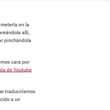
meterla en la
eándola allí,
ar pinchándola
emos cara por
nta de Youtube
ue traduciríamos
ecido a un