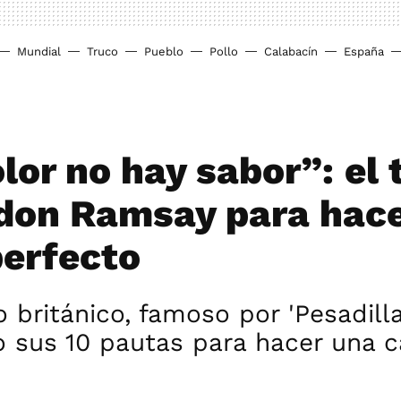
Mundial
Truco
Pueblo
Pollo
Calabacín
España
lor no hay sabor”: el 
don Ramsay para hace
perfecto
o británico, famoso por 'Pesadilla
io sus 10 pautas para hacer una c
n