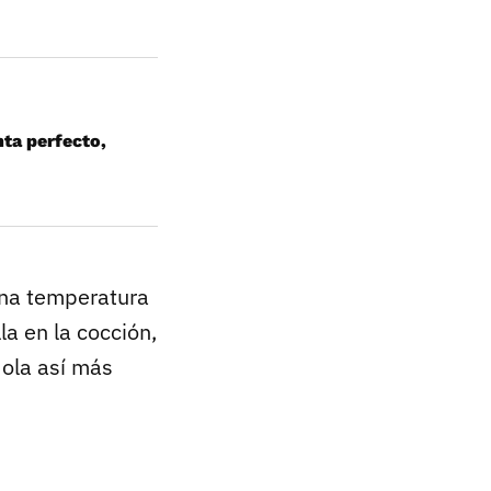
nta perfecto,
ena temperatura
la en la cocción,
dola así más