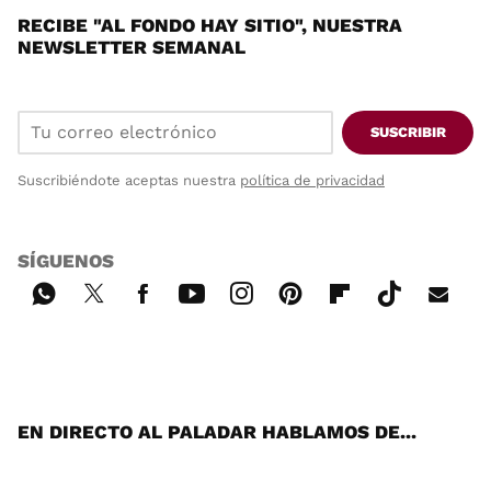
RECIBE "AL FONDO HAY SITIO", NUESTRA
NEWSLETTER SEMANAL
SUSCRIBIR
Suscribiéndote aceptas nuestra
política de privacidad
SÍGUENOS
Wh
Twi
Fac
You
Inst
Pint
Flip
Tikt
E-
ats
tter
ebo
tub
agr
ere
boa
ok
mai
App
ok
e
am
st
rd
l
EN DIRECTO AL PALADAR HABLAMOS DE...