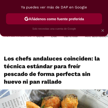
Ya puedes ver más de DAP en Google
MENÚ
NUEVO
Añádenos como fuente preferida
POSTRES
VIAJES
SELECCIÓN
VEGUI
Solo necesitas una cuenta de Google
×
HOY SE HABLA DE
Cena
Lidl
Carrefour
Aire acondicio
Los chefs andaluces coinciden: la
técnica estándar para freír
pescado de forma perfecta sin
huevo ni pan rallado