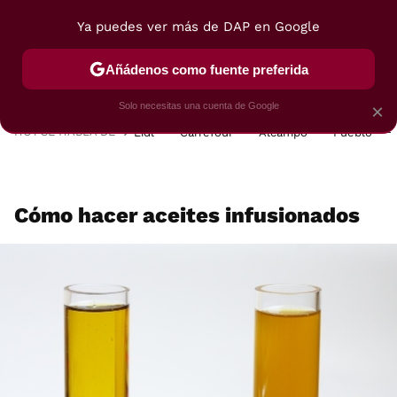
Ya puedes ver más de DAP en Google
MENÚ
NUEVO
Añádenos como fuente preferida
POSTRES
VIAJES
SELECCIÓN
VEGUI
Solo necesitas una cuenta de Google
×
HOY SE HABLA DE
Lidl
Carrefour
Alcampo
Pueblo
Cómo hacer aceites infusionados