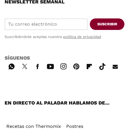
NEWSLETTER SEMANAL
SUSCRIBIR
Suscribiéndote aceptas nuestra
política de privacidad
SÍGUENOS
Wh
Twi
Fac
You
Inst
Pint
Flip
Tikt
E-
ats
tter
ebo
tub
agr
ere
boa
ok
mai
App
ok
e
am
st
rd
l
EN DIRECTO AL PALADAR HABLAMOS DE...
Recetas con Thermomix
Postres