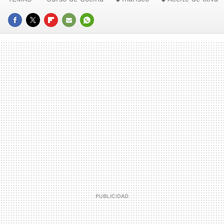
FACEBOOK
TWITTER
FLIPBOARD
E-
WHATSAPP
MAIL