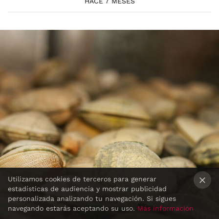
HACE 7 MESES
Utilizamos cookies de terceros para generar
estadísticas de audiencia y mostrar publicidad
×
personalizada analizando tu navegación. Si sigues
navegando estarás aceptando su uso.
Más información