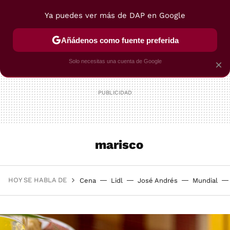
Ya puedes ver más de DAP en Google
MENÚ
NUEVO
Añádenos como fuente preferida
POSTRES
VIAJES
SELECCIÓN
VEGUI
Solo necesitas una cuenta de Google
×
marisco
HOY SE HABLA DE
Cena
Lidl
José Andrés
Mundial