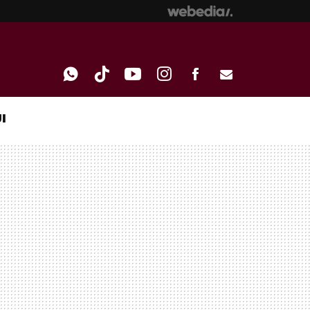
I
WHATSAPP
TIKTOK
YOUTUBE
INSTAGRAM
FACEBOOK
E-
MAIL