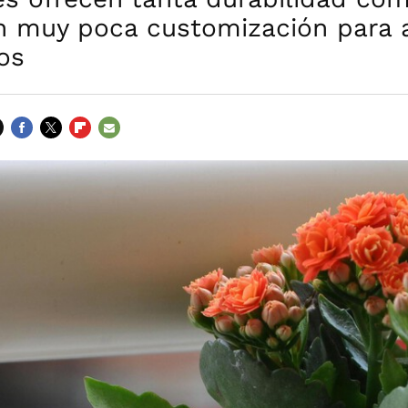
en muy poca customización para 
os
FACEBOOK
TWITTER
FLIPBOARD
E-
MAIL