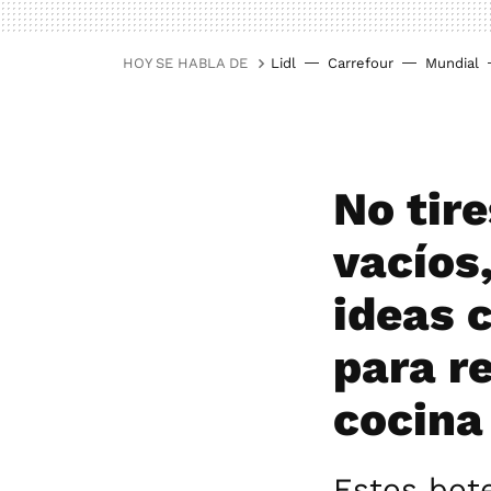
HOY SE HABLA DE
Lidl
Carrefour
Mundial
No tire
vacíos
ideas c
para re
cocina
Estos bote