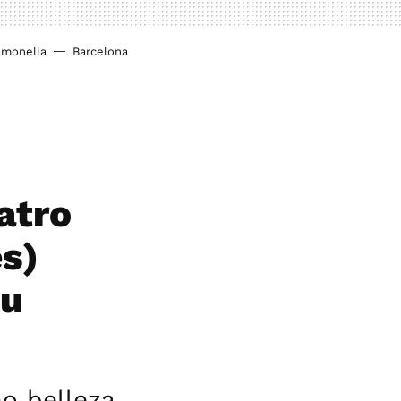
lmonella
Barcelona
atro
es)
tu
o belleza