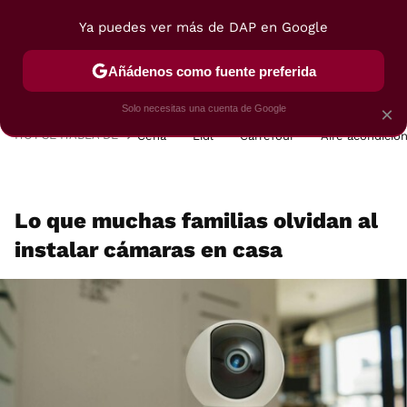
Ya puedes ver más de DAP en Google
MENÚ
NUEVO
Añádenos como fuente preferida
POSTRES
VIAJES
SELECCIÓN
VEGUI
Solo necesitas una cuenta de Google
×
HOY SE HABLA DE
Cena
Lidl
Carrefour
Aire acondicio
Lo que muchas familias olvidan al
instalar cámaras en casa