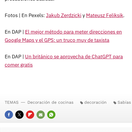
Fotos | En Pexels:
Jakub Zerdzicki
y
Mateusz Feliksik
.
En DAP |
El mejor método para meter direcciones en
Google Maps y el GPS: un truco muy de taxista
En DAP |
Un británico se aprovecha de ChatGPT para
comer gratis
TEMAS
Decoración de cocinas
decoración
Sabías
FACEBOOK
TWITTER
FLIPBOARD
E-
WHATSAPP
MAIL