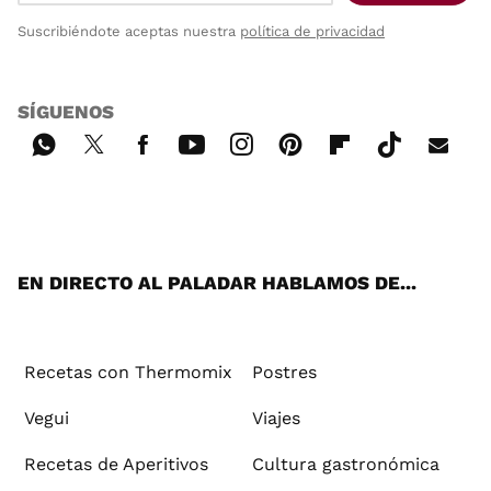
Suscribiéndote aceptas nuestra
política de privacidad
SÍGUENOS
Wh
Twi
Fac
You
Inst
Pint
Flip
Tikt
E-
ats
tter
ebo
tub
agr
ere
boa
ok
mai
App
ok
e
am
st
rd
l
EN DIRECTO AL PALADAR HABLAMOS DE...
Recetas con Thermomix
Postres
Vegui
Viajes
Recetas de Aperitivos
Cultura gastronómica