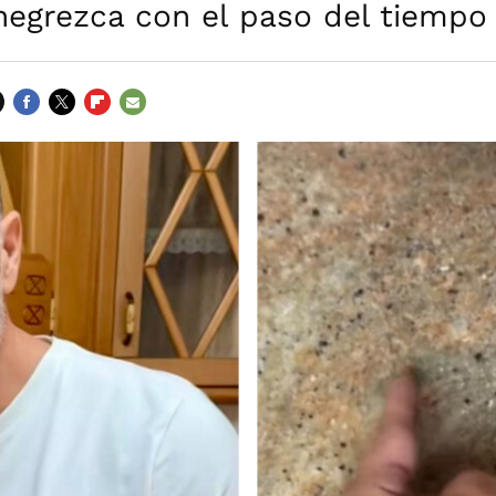
negrezca con el paso del tiempo
FACEBOOK
TWITTER
FLIPBOARD
E-
MAIL