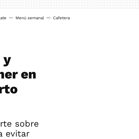
ate
Menú semanal
Cafetera
 y
ner en
rto
rte sobre
a evitar