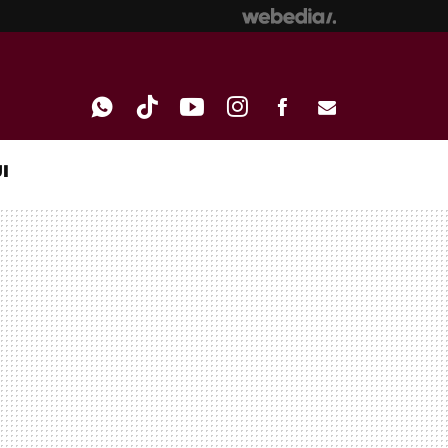
I
WHATSAPP
TIKTOK
YOUTUBE
INSTAGRAM
FACEBOOK
E-
MAIL