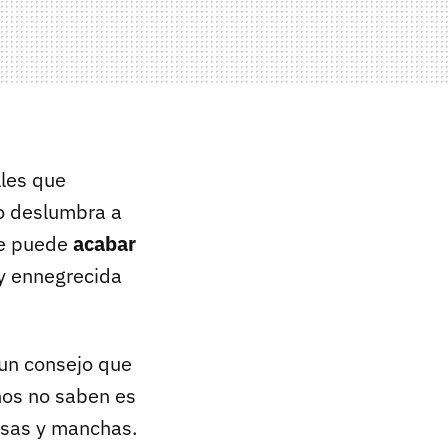
lles que
to deslumbra a
nte puede
acabar
y ennegrecida
 un consejo que
hos no saben es
asas y manchas.