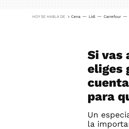
HOY SE HABLA DE
Cena
Lidl
Carrefour
Si vas
eliges 
cuenta
para q
Un especia
la importa