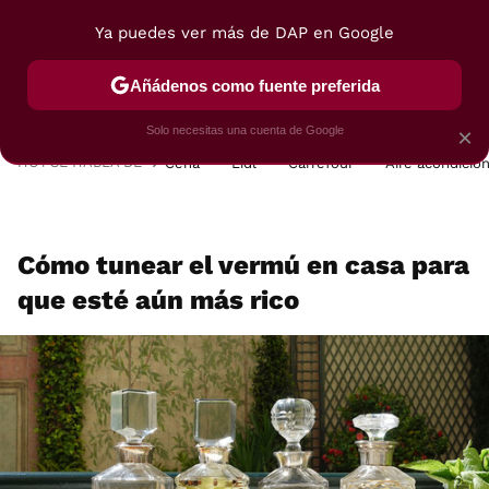
Ya puedes ver más de DAP en Google
MENÚ
NUEVO
Añádenos como fuente preferida
POSTRES
VIAJES
SELECCIÓN
VEGUI
Solo necesitas una cuenta de Google
×
HOY SE HABLA DE
Cena
Lidl
Carrefour
Aire acondicio
Cómo tunear el vermú en casa para
que esté aún más rico