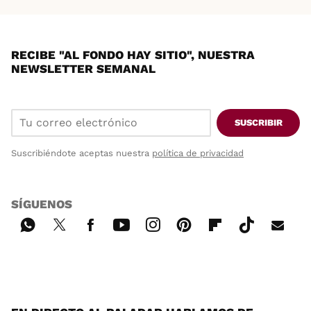
RECIBE "AL FONDO HAY SITIO", NUESTRA
NEWSLETTER SEMANAL
SUSCRIBIR
Suscribiéndote aceptas nuestra
política de privacidad
SÍGUENOS
Wh
Twi
Fac
You
Inst
Pint
Flip
Tikt
E-
ats
tter
ebo
tub
agr
ere
boa
ok
mai
App
ok
e
am
st
rd
l