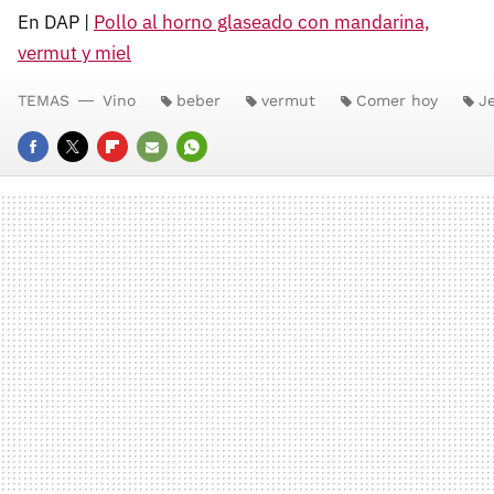
En DAP |
Pollo al horno glaseado con mandarina,
vermut y miel
TEMAS
Vino
beber
vermut
Comer hoy
J
FACEBOOK
TWITTER
FLIPBOARD
E-
WHATSAPP
MAIL