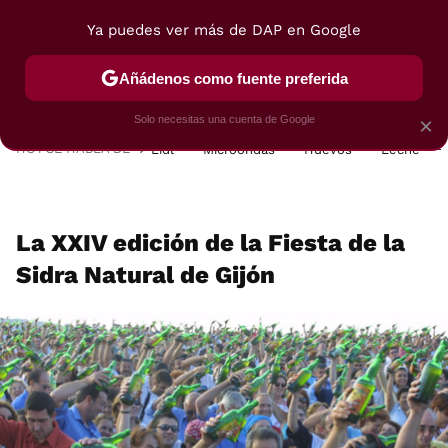
Ya puedes ver más de DAP en Google
MENÚ
NUEVO
Añádenos como fuente preferida
POSTRES
VIAJES
SELECCIÓN
VEGUI
Solo necesitas una cuenta de Google
×
HOY SE HABLA DE
Lidl
Microondas
Huevos
Leche
La XXIV edición de la Fiesta de la
Sidra Natural de Gijón