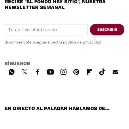
RECIBE "AL FONDO HAY SITIO", NUESTRA
NEWSLETTER SEMANAL
SUSCRIBIR
Suscribiéndote aceptas nuestra
política de privacidad
SÍGUENOS
Wh
Twi
Fac
You
Inst
Pint
Flip
Tikt
E-
ats
tter
ebo
tub
agr
ere
boa
ok
mai
App
ok
e
am
st
rd
l
EN DIRECTO AL PALADAR HABLAMOS DE...