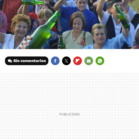
Sin comentarios
FACEBOOK
TWITTER
FLIPBOARD
E-
WHATSAPP
MAIL