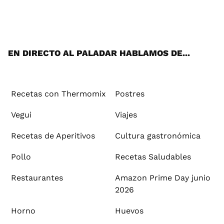
Wh
Twi
Fac
You
Inst
Pint
Flip
Tikt
E-
ats
tter
ebo
tub
agr
ere
boa
ok
mai
App
ok
e
am
st
rd
l
EN DIRECTO AL PALADAR HABLAMOS DE...
Recetas con Thermomix
Postres
Vegui
Viajes
Recetas de Aperitivos
Cultura gastronómica
Pollo
Recetas Saludables
Restaurantes
Amazon Prime Day junio
2026
Horno
Huevos