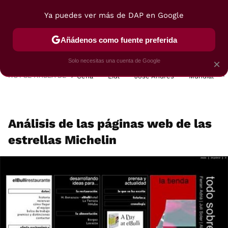
Ya puedes ver más de DAP en Google
MENÚ
NUEVO
Añádenos como fuente preferida
POSTRES
VIAJES
SELECCIÓN
VEGUI
Solo necesitas una cuenta de Google
×
HOY SE HABLA DE
Cena
Lidl
José Andrés
Mundial
Análisis de las páginas web de las
estrellas Michelin