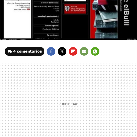
4 comentarios
FACEBOOK
TWITTER
FLIPBOARD
E-
WHATSAPP
MAIL